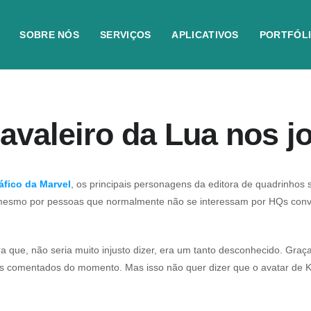
SOBRE NÓS
SERVIÇOS
APLICATIVOS
PORTFÓL
avaleiro da Lua nos j
fico da Marvel
, os principais personagens da editora de quadrinhos
 mesmo por pessoas que normalmente não se interessam por HQs conven
ra que, não seria muito injusto dizer, era um tanto desconhecido. Graç
is comentados do momento. Mas isso não quer dizer que o avatar de Ko