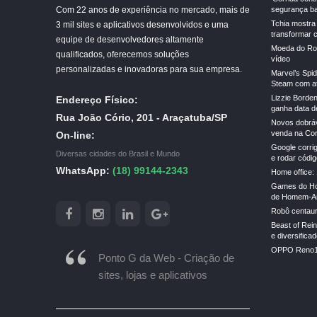
Com 22 anos de experiência no mercado, mais de
segurança ba
Tchia mostra
3 mil sites e aplicativos desenvolvidos e uma
transformar 
equipe de desenvolvedores altamente
Moeda do Rob
qualificados, oferecemos soluções
vídeo
personalizadas e inovadoras para sua empresa.
Marvel’s Spi
Steam com a
Lizzie Borden
Endereço Físico:
ganha data de
Rua João Cório, 201 - Araçatuba/SP
Novos dobrá
venda na Cor
On-line:
Google corrig
Diversas cidades do Brasil e Mundo
e rodar códi
WhatsApp:
(18) 99144-2343
Home office: 
Games do Ho
de Homem-Ar
Robô centauro
Beast of Rei
e diversific
OPPO Reno16 
Ponto G da Web - Criação de
sites, lojas e aplicativos