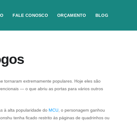
IO
FALE CONOSCO
ORÇAMENTO
BLOG
ogos
 se tornaram extremamente populares. Hoje eles são
cionais — o que abriu as portas para vários outros
as à alta popularidade do
MCU
, o personagem ganhou
nshu tenha ficado restrito às páginas de quadrinhos ou