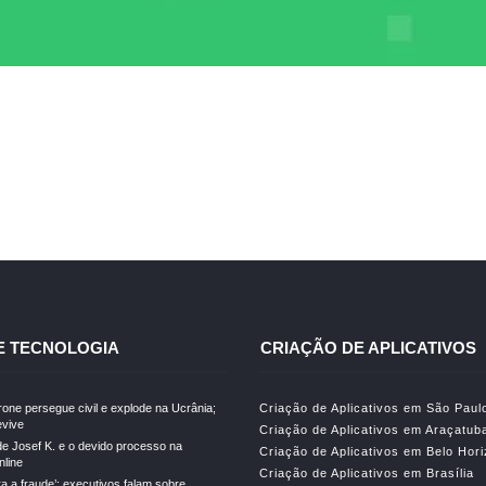
E TECNOLOGIA
CRIAÇÃO DE APLICATIVOS
drone persegue civil e explode na Ucrânia;
Criação de Aplicativos em São Paul
vive
Criação de Aplicativos em Araçatub
e Josef K. e o devido processo na
Criação de Aplicativos em Belo Hor
line
Criação de Aplicativos em Brasília
ra a fraude’: executivos falam sobre