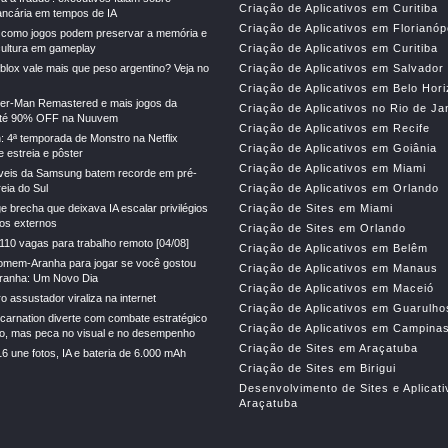
Criação de Aplicativos em Curitiba
ncária em tempos de IA
Criação de Aplicativos em Florianóp
 como jogos podem preservar a memória e
cultura em gameplay
Criação de Aplicativos em Curitiba
lox vale mais que peso argentino? Veja no
Criação de Aplicativos em Salvador
Criação de Aplicativos em Belo Hor
der-Man Remastered e mais jogos da
Criação de Aplicativos no Rio de Ja
té 90% OFF na Nuuvem
Criação de Aplicativos em Recife
: 4ª temporada de Monstro na Netflix
Criação de Aplicativos em Goiânia
 estreia e pôster
Criação de Aplicativos em Miami
veis da Samsung batem recorde em pré-
eia do Sul
Criação de Aplicativos em Orlando
e brecha que deixava IA escalar privilégios
Criação de Sites em Miami
gos externos
Criação de Sites em Orlando
110 vagas para trabalho remoto [04/08]
Criação de Aplicativos em Belêm
mem-Aranha para jogar se você gostou
Criação de Aplicativos em Manaus
anha: Um Novo Dia
Criação de Aplicativos em Maceió
 assustador viraliza na internet
Criação de Aplicativos em Guarulho
ncarnation diverte com combate estratégico
Criação de Aplicativos em Campina
ado, mas peca no visual e no desempenho
Criação de Sites em Araçatuba
une fotos, IA e bateria de 6.000 mAh
Criação de Sites em Birigui
Desenvolvimento de Sites e Aplicat
Araçatuba