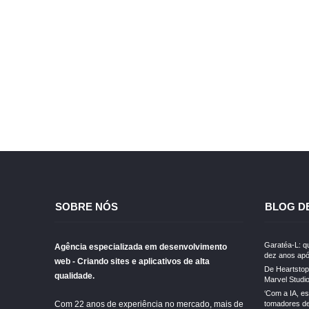
Tr
Estamos con
SOBRE NÓS
BLOG D
Garatéa-L: qu
Agência especializada em desenvolvimento
dez anos apó
web - Criando sites e aplicativos de alta
De Heartstopp
qualidade.
Marvel Studi
‘Com a IA, e
Com 22 anos de experiência no mercado, mais de
tomadores de 