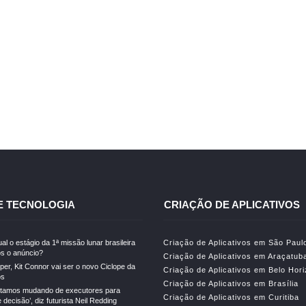
abalhos
que temos fe
struindo pontes em tecnologia web para conectar o objetivo do cliente
VER PORTFÓLIO COMPLETO
E TECNOLOGIA
CRIAÇÃO DE APLICATIVOS
al o estágio da 1ª missão lunar brasileira
Criação de Aplicativos em São Paul
s o anúncio?
Criação de Aplicativos em Araçatub
er, Kit Connor vai ser o novo Ciclope da
Criação de Aplicativos em Belo Hor
os
Criação de Aplicativos em Brasília
stamos mudando de executores para
Criação de Aplicativos em Curitiba
decisão’, diz futurista Neil Redding