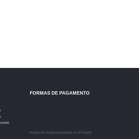
ito
 à realidade
FORMAS DE PAGAMENTO
o
a
izonte
Image by wayhomestudio
on Freepik