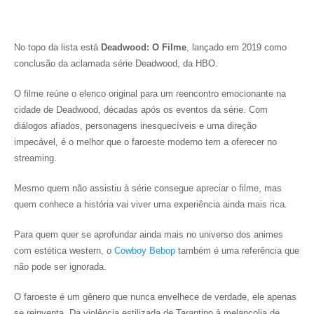
No topo da lista está
Deadwood: O Filme
, lançado em 2019 como
conclusão da aclamada série Deadwood, da HBO.
O filme reúne o elenco original para um reencontro emocionante na
cidade de Deadwood, décadas após os eventos da série. Com
diálogos afiados, personagens inesquecíveis e uma direção
impecável, é o melhor que o faroeste moderno tem a oferecer no
streaming.
Mesmo quem não assistiu à série consegue apreciar o filme, mas
quem conhece a história vai viver uma experiência ainda mais rica.
Para quem quer se aprofundar ainda mais no universo dos animes
com estética western, o
Cowboy Bebop
também é uma referência que
não pode ser ignorada.
O faroeste é um gênero que nunca envelhece de verdade, ele apenas
se reinventa. Da violência estilizada de Tarantino à melancolia de