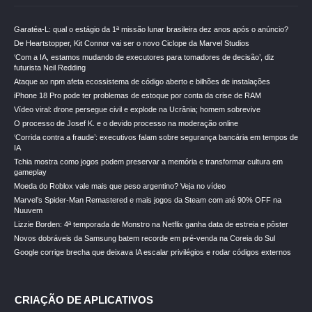
Garatéa-L: qual o estágio da 1ª missão lunar brasileira dez anos após o anúncio?
De Heartstopper, Kit Connor vai ser o novo Ciclope da Marvel Studios
‘Com a IA, estamos mudando de executores para tomadores de decisão’, diz
futurista Neil Redding
Ataque ao npm afeta ecossistema de código aberto e bilhões de instalações
iPhone 18 Pro pode ter problemas de estoque por conta da crise de RAM
Vídeo viral: drone persegue civil e explode na Ucrânia; homem sobrevive
O processo de Josef K. e o devido processo na moderação online
‘Corrida contra a fraude’: executivos falam sobre segurança bancária em tempos de
IA
Tchia mostra como jogos podem preservar a memória e transformar cultura em
gameplay
Moeda do Roblox vale mais que peso argentino? Veja no vídeo
Marvel’s Spider-Man Remastered e mais jogos da Steam com até 90% OFF na
Nuuvem
Lizzie Borden: 4ª temporada de Monstro na Netflix ganha data de estreia e pôster
Novos dobráveis da Samsung batem recorde em pré-venda na Coreia do Sul
Google corrige brecha que deixava IA escalar privilégios e rodar códigos externos
CRIAÇÃO DE APLICATIVOS