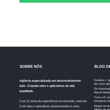
SOBRE NÓS
BLOG D
Garatéa-L: qu
Agência especializada em desenvolvimento
dez anos apó
web - Criando sites e aplicativos de alta
De Heartstopp
qualidade.
Marvel Studi
‘Com a IA, e
Com 22 anos de experiência no mercado, mais de
tomadores de 
Ataque ao np
3 mil sites e aplicativos desenvolvidos e uma
bilhões de in