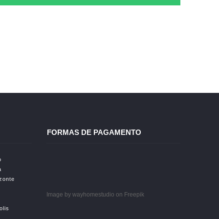
FORMAS DE PAGAMENTO
o
a
izonte
Image by wayhomestudio
on Freepik
olis