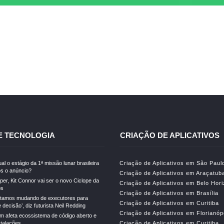
E TECNOLOGIA
CRIAÇÃO DE APLICATIVOS
al o estágio da 1ª missão lunar brasileira
Criação de Aplicativos em São Paul
s o anúncio?
Criação de Aplicativos em Araçatub
er, Kit Connor vai ser o novo Ciclope da
Criação de Aplicativos em Belo Hor
os
Criação de Aplicativos em Brasília
stamos mudando de executores para
Criação de Aplicativos em Curitiba
decisão’, diz futurista Neil Redding
Criação de Aplicativos em Florianóp
m afeta ecossistema de código aberto e
stalações
Criação de Aplicativos em Curitiba