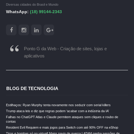
Diversas cidades do Brasil e Mundo
WhatsApp:
(18) 99144-2343
Ponto G da Web - Criação de sites, lojas e
aplicativos
BLOG DE TECNOLOGIA
Estilhaços: Ryan Murphy tenta novamente nos seduzir com serial killers
Trump ataca leis e diz que regras podem ‘acabar com a indústria da IA’
Falhas no ChatGPT Atlas e Claude permitem ataques sem cliques e roubo de
contas
Resident Evil Requiem e mais jogos para Switch com até 90% OFF na eShop
Tiros e bombas só no virtual! Maior navio de guerra LATAM ganha sessões de