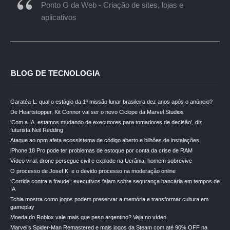
Ponto G da Web - Criação de sites, lojas e
aplicativos
BLOG DE TECNOLOGIA
Garatéa-L: qual o estágio da 1ª missão lunar brasileira dez anos após o anúncio?
De Heartstopper, Kit Connor vai ser o novo Ciclope da Marvel Studios
‘Com a IA, estamos mudando de executores para tomadores de decisão’, diz
futurista Neil Redding
Ataque ao npm afeta ecossistema de código aberto e bilhões de instalações
iPhone 18 Pro pode ter problemas de estoque por conta da crise de RAM
Vídeo viral: drone persegue civil e explode na Ucrânia; homem sobrevive
O processo de Josef K. e o devido processo na moderação online
‘Corrida contra a fraude’: executivos falam sobre segurança bancária em tempos de
IA
Tchia mostra como jogos podem preservar a memória e transformar cultura em
gameplay
Moeda do Roblox vale mais que peso argentino? Veja no vídeo
Marvel’s Spider-Man Remastered e mais jogos da Steam com até 90% OFF na