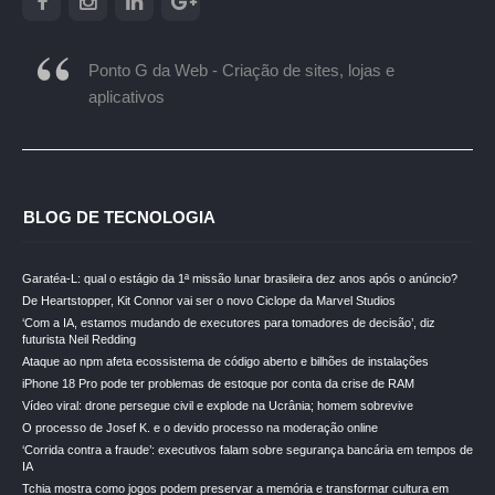
Ponto G da Web - Criação de sites, lojas e
aplicativos
BLOG DE TECNOLOGIA
Garatéa-L: qual o estágio da 1ª missão lunar brasileira dez anos após o anúncio?
De Heartstopper, Kit Connor vai ser o novo Ciclope da Marvel Studios
‘Com a IA, estamos mudando de executores para tomadores de decisão’, diz
futurista Neil Redding
Ataque ao npm afeta ecossistema de código aberto e bilhões de instalações
iPhone 18 Pro pode ter problemas de estoque por conta da crise de RAM
Vídeo viral: drone persegue civil e explode na Ucrânia; homem sobrevive
O processo de Josef K. e o devido processo na moderação online
‘Corrida contra a fraude’: executivos falam sobre segurança bancária em tempos de
IA
Tchia mostra como jogos podem preservar a memória e transformar cultura em