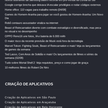
Novos dobráveis da Samsung batem recorde em pré-venda na Coreia do Sul
Google corrige brecha que deixava IA escalar privilégios e rodar códigos externos
Home office: 110 vagas para trabalho remoto [04/08]
Games do Homem-Aranha para jogar se você gostou de Homem-Aranha: Um Novo
Dia
Robô centauro assustador viraliza na internet
Beast of Reincarnation diverte com combate estratégico e diversificado, mas peca
no visual e no desempenho
OPPO Reno16 une fotos, IA e bateria de 6.000 mAh
O maior risco da recente previsão de Musk está fora da tecnologia
Marvel Tokon: Fighting Souls, Beast of Reincarnation e mais! Veja os lançamentos
de games da semana
Ted Lasso, Cem Anos de Solidão e mais! Os lançamentos de filmes e séries da
semana (02/08)
Tudo sobre Mortal Shell 2: Veja requisitos, preço e como jogar de graça
10 melhores filmes do Robert De Niro
CRIAÇÃO DE APLICATIVOS
Criação de Aplicativos em São Paulo
Criação de Aplicativos em Araçatuba
Criação de Aplicativos em Belo Horizonte