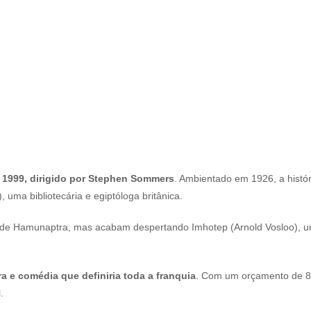
m 1999, dirigido por Stephen Sommers
. Ambientado em 1926, a histó
 uma bibliotecária e egiptóloga britânica.
da de Hamunaptra, mas acabam despertando Imhotep (Arnold Vosloo), 
ra e comédia que definiria toda a franquia
. Com um orçamento de 80
l.