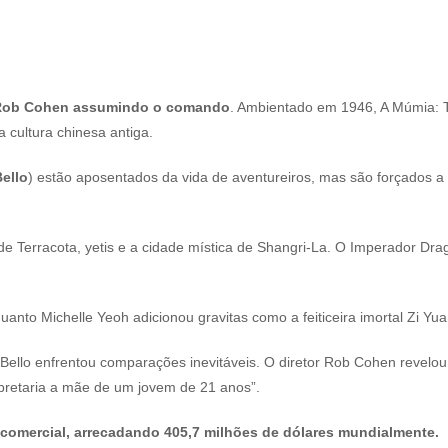
m Rob Cohen assumindo o comando
. Ambientado em 1946, A Múmia: 
 cultura chinesa antiga.
Bello
) estão aposentados da vida de aventureiros, mas são forçados a 
e Terracota, yetis e a cidade mística de Shangri-La. O Imperador Dra
uanto Michelle Yeoh adicionou gravitas como a feiticeira imortal Zi Yua
a Bello enfrentou comparações inevitáveis. O diretor Rob Cohen revel
erpretaria a mãe de um jovem de 21 anos”.
o comercial, arrecadando 405,7 milhões de dólares mundialmente.