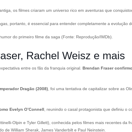
ntiga, os filmes criaram um universo rico em aventuras que conquist
gas, portanto, é essencial para entender completamente a evolução de
 humor do primeiro filme da saga (Fonte: Reprodução/IMDb).
aser, Rachel Weisz e mais
pectativa entre os fãs da franquia original.
Brendan Fraser confirmou
mperador Dragão (2008)
, foi uma tentativa de capitalizar sobre as
como Evelyn O’Connell
, reunindo o casal protagonista que definiu o 
ttinelli-Olpin e Tyler Gillett), conhecida pelos filmes mais recentes da
do de William Sherak, James Vanderbilt e Paul Neinstein.