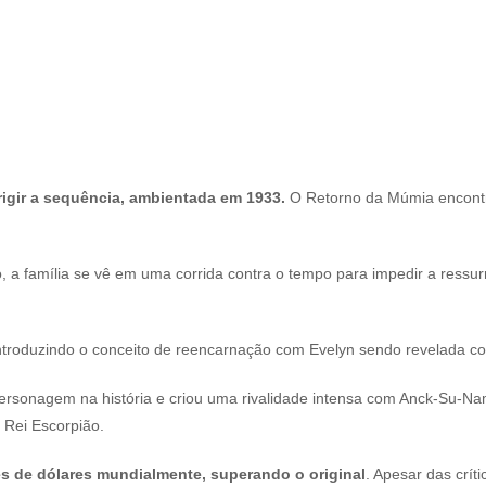
igir a sequência, ambientada em 1933.
O Retorno da Múmia encontr
, a família se vê em uma corrida contra o tempo para impedir a ressu
 introduzindo o conceito de reencarnação com Evelyn sendo revelada c
rsonagem na história e criou uma rivalidade intensa com Anck-Su-N
 Rei Escorpião.
es de dólares mundialmente, superando o original
. Apesar das crít