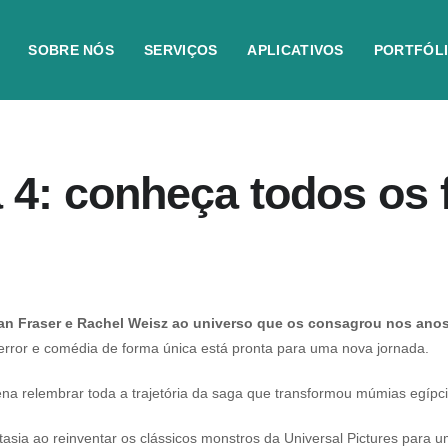
SOBRE NÓS
SERVIÇOS
APLICATIVOS
PORTFÓL
4: conheça todos os 
dan Fraser e Rachel Weisz ao universo que os consagrou nos ano
 terror e comédia de forma única está pronta para uma nova jornada.
pena relembrar toda a trajetória da saga que transformou múmias egíp
asia ao reinventar os clássicos monstros da Universal Pictures para