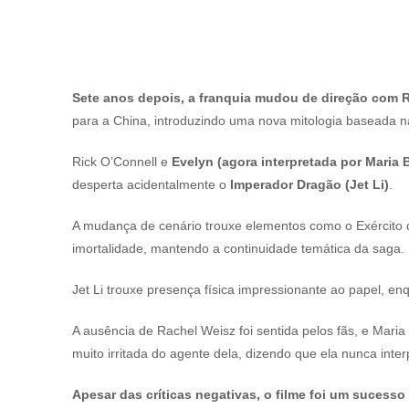
Sete anos depois, a franquia mudou de direção co
para a China, introduzindo uma nova mitologia baseada na
Rick O’Connell e
Evelyn (agora interpretada por Maria 
desperta acidentalmente o
Imperador Dragão (Jet Li)
.
A mudança de cenário trouxe elementos como o Exército d
imortalidade, mantendo a continuidade temática da saga.
Jet Li trouxe presença física impressionante ao papel, enq
A ausência de Rachel Weisz foi sentida pelos fãs, e Mari
muito irritada do agente dela, dizendo que ela nunca int
Apesar das críticas negativas, o filme foi um sucess