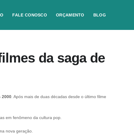
IO
FALE CONOSCO
ORÇAMENTO
BLOG
filmes da saga de
s 2000
. Após mais de duas décadas desde o último filme
cias em fenômeno da cultura pop.
 uma nova geração.