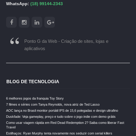
WhatsApp:
(18) 99144-2343
Ponto G da Web - Criação de sites, lojas e
aplicativos
BLOG DE TECNOLOGIA
6 melhores jogos da franquia Toy Story
7 filmes e séries com Tanya Reynolds, nova atriz de Ted Lasso
AOC lança no Brasil monitor portátil IPS de 15,6 polegadas e design ultrafino
Duskfade: Veja gameplay, preço e tudo sobre o jogo indie com demo grátis
Como usar viagem rápida em Red Dead Redemption 2? Saiba como liberar Fast
Travel
Estilhaços: Ryan Murphy tenta novamente nos seduzir com serial killers