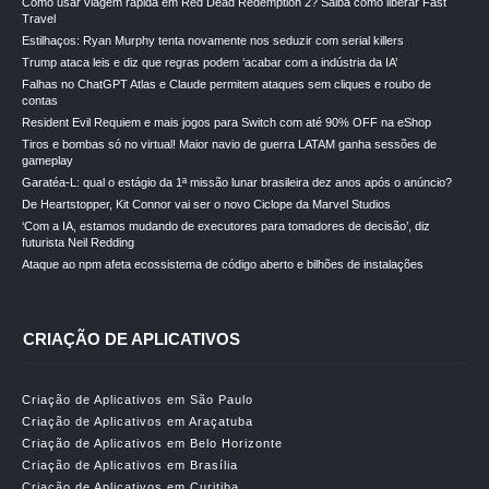
Como usar viagem rápida em Red Dead Redemption 2? Saiba como liberar Fast
Travel
Estilhaços: Ryan Murphy tenta novamente nos seduzir com serial killers
Trump ataca leis e diz que regras podem ‘acabar com a indústria da IA’
Falhas no ChatGPT Atlas e Claude permitem ataques sem cliques e roubo de
contas
Resident Evil Requiem e mais jogos para Switch com até 90% OFF na eShop
Tiros e bombas só no virtual! Maior navio de guerra LATAM ganha sessões de
gameplay
Garatéa-L: qual o estágio da 1ª missão lunar brasileira dez anos após o anúncio?
De Heartstopper, Kit Connor vai ser o novo Ciclope da Marvel Studios
‘Com a IA, estamos mudando de executores para tomadores de decisão’, diz
futurista Neil Redding
Ataque ao npm afeta ecossistema de código aberto e bilhões de instalações
CRIAÇÃO DE APLICATIVOS
Criação de Aplicativos em São Paulo
Criação de Aplicativos em Araçatuba
Criação de Aplicativos em Belo Horizonte
Criação de Aplicativos em Brasília
Criação de Aplicativos em Curitiba