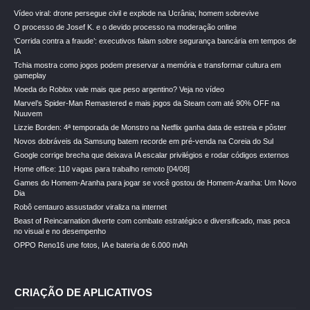
Vídeo viral: drone persegue civil e explode na Ucrânia; homem sobrevive
O processo de Josef K. e o devido processo na moderação online
‘Corrida contra a fraude’: executivos falam sobre segurança bancária em tempos de
IA
Tchia mostra como jogos podem preservar a memória e transformar cultura em
gameplay
Moeda do Roblox vale mais que peso argentino? Veja no vídeo
Marvel’s Spider-Man Remastered e mais jogos da Steam com até 90% OFF na
Nuuvem
Lizzie Borden: 4ª temporada de Monstro na Netflix ganha data de estreia e pôster
Novos dobráveis da Samsung batem recorde em pré-venda na Coreia do Sul
Google corrige brecha que deixava IA escalar privilégios e rodar códigos externos
Home office: 110 vagas para trabalho remoto [04/08]
Games do Homem-Aranha para jogar se você gostou de Homem-Aranha: Um Novo
Dia
Robô centauro assustador viraliza na internet
Beast of Reincarnation diverte com combate estratégico e diversificado, mas peca
no visual e no desempenho
OPPO Reno16 une fotos, IA e bateria de 6.000 mAh
CRIAÇÃO DE APLICATIVOS