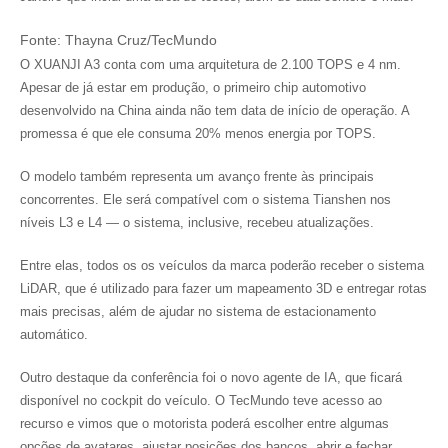
Fonte: Thayna Cruz/TecMundo
O XUANJI A3 conta com uma arquitetura de 2.100 TOPS e 4 nm.
Apesar de já estar em produção, o primeiro chip automotivo
desenvolvido na China ainda não tem data de início de operação. A
promessa é que ele consuma 20% menos energia por TOPS.
O modelo também representa um avanço frente às principais
concorrentes. Ele será compatível com o sistema Tianshen nos
níveis L3 e L4 — o sistema, inclusive, recebeu atualizações.
Entre elas, todos os os veículos da marca poderão receber o sistema
LiDAR, que é utilizado para fazer um mapeamento 3D e entregar rotas
mais precisas, além de ajudar no sistema de estacionamento
automático.
Outro destaque da conferência foi o novo agente de IA, que ficará
disponível no cockpit do veículo. O TecMundo teve acesso ao
recurso e vimos que o motorista poderá escolher entre algumas
opções de avatares, ajustar posições dos bancos, abrir e fechar