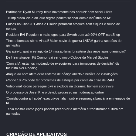
Estilhaços: Ryan Murphy tenta novamente nos seduzir com serial killers
Trump ataca leis e diz que regras podem ‘acabar com a indústria da IA’
Falhas no ChatGPT Atlas e Claude permitem ataques sem cliques e roubo de
contas
Resident Evil Requiem e mais jogos para Switch com até 90% OFF na eShop
Tiros e bombas só no virtual! Maior navio de guerra LATAM ganha sessões de
gameplay
Garatéa-L: qual o estágio da 1ª missão lunar brasileira dez anos após o anúncio?
De Heartstopper, Kit Connor vai ser o novo Ciclope da Marvel Studios
‘Com a IA, estamos mudando de executores para tomadores de decisão’, diz
futurista Neil Redding
Ataque ao npm afeta ecossistema de código aberto e bilhões de instalações
iPhone 18 Pro pode ter problemas de estoque por conta da crise de RAM
Vídeo viral: drone persegue civil e explode na Ucrânia; homem sobrevive
O processo de Josef K. e o devido processo na moderação online
‘Corrida contra a fraude’: executivos falam sobre segurança bancária em tempos de
IA
Tchia mostra como jogos podem preservar a memória e transformar cultura em
gameplay
CRIAÇÃO DE APLICATIVOS