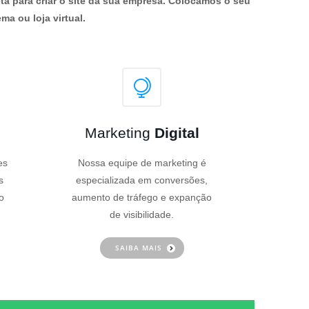
ta para criar o site da sua empresa. Colocamos o seu
ma ou loja virtual.
Marketing
Digital
es
Nossa equipe de marketing é
s
especializada em conversões,
o
aumento de tráfego e expanção
de visibilidade.
SAIBA MAIS