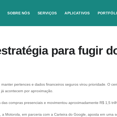
SOBRE NÓS
SERVIÇOS
APLICATIVOS
PORTFÓL
 estratégia para fugir 
, manter pertences e dados financeiros seguros virou prioridade. O ce
il já acontecem por aproximação.
% das compras presenciais e movimentou aproximadamente R$ 1,5 tril
, a Motorola, em parceria com a Carteira do Google, aposta em uma s