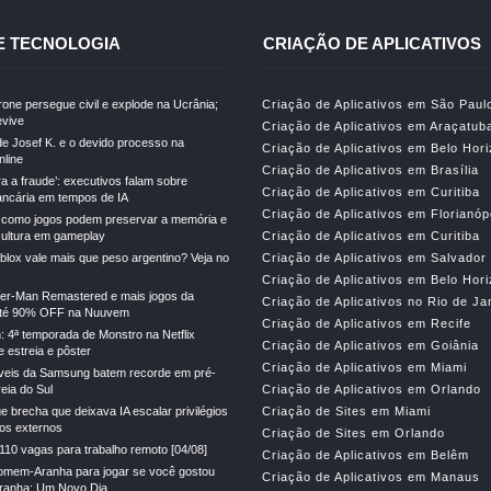
E TECNOLOGIA
CRIAÇÃO DE APLICATIVOS
drone persegue civil e explode na Ucrânia;
Criação de Aplicativos em São Paul
vive
Criação de Aplicativos em Araçatub
e Josef K. e o devido processo na
Criação de Aplicativos em Belo Hor
line
Criação de Aplicativos em Brasília
ra a fraude’: executivos falam sobre
Criação de Aplicativos em Curitiba
ncária em tempos de IA
Criação de Aplicativos em Florianóp
 como jogos podem preservar a memória e
cultura em gameplay
Criação de Aplicativos em Curitiba
lox vale mais que peso argentino? Veja no
Criação de Aplicativos em Salvador
Criação de Aplicativos em Belo Hor
der-Man Remastered e mais jogos da
Criação de Aplicativos no Rio de Ja
té 90% OFF na Nuuvem
Criação de Aplicativos em Recife
: 4ª temporada de Monstro na Netflix
Criação de Aplicativos em Goiânia
 estreia e pôster
Criação de Aplicativos em Miami
veis da Samsung batem recorde em pré-
eia do Sul
Criação de Aplicativos em Orlando
e brecha que deixava IA escalar privilégios
Criação de Sites em Miami
gos externos
Criação de Sites em Orlando
110 vagas para trabalho remoto [04/08]
Criação de Aplicativos em Belêm
mem-Aranha para jogar se você gostou
Criação de Aplicativos em Manaus
anha: Um Novo Dia