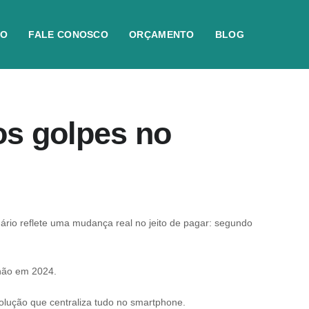
IO
FALE CONOSCO
ORÇAMENTO
BLOG
dos golpes no
nário reflete uma mudança real no jeito de pagar: segundo
hão em 2024.
olução que centraliza tudo no smartphone.