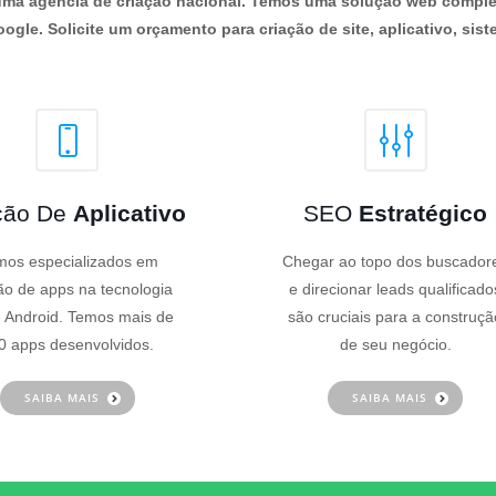
os uma agência de criação nacional. Temos uma solução web comple
ogle. Solicite um orçamento para criação de site, aplicativo, siste
ção De
Aplicativo
SEO
Estratégico
os especializados em
Chegar ao topo dos buscador
ão de apps na tecnologia
e direcionar leads qualificado
 Android. Temos mais de
são cruciais para a construçã
0 apps desenvolvidos.
de seu negócio.
SAIBA MAIS
SAIBA MAIS