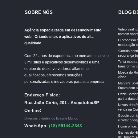
SOBRE NÓS
BLOG D
Vídeo viral: 
Agência especializada em desenvolvimento
homem sobre
web - Criando sites e aplicativos de alta
O processo d
qualidade.
moderação on
‘Corrida cont
Com 22 anos de experiência no mercado, mais de
segurança ba
Tchia mostra
3 mil sites e aplicativos desenvolvidos e uma
transformar 
equipe de desenvolvedores altamente
Moeda do Rob
qualificados, oferecemos soluções
vídeo
personalizadas e inovadoras para sua empresa.
Marvel’s Spi
Steam com a
Lizzie Borden
Endereço Físico:
ganha data de
Rua João Cório, 201 - Araçatuba/SP
Novos dobrá
venda na Cor
On-line:
Google corrig
Diversas cidades do Brasil e Mundo
e rodar códi
WhatsApp:
(18) 99144-2343
Home office: 
Games do Ho
de Homem-Ar