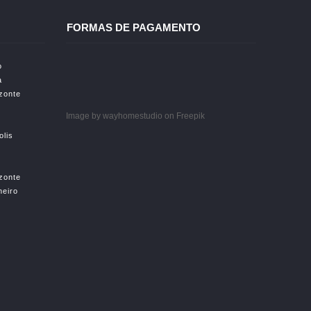
FORMAS DE PAGAMENTO
o
a
izonte
Image by wayhomestudio
on Freepik
olis
izonte
neiro