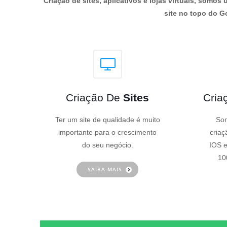
Criação de sites, aplicativos e lojas virtuais, som
site no topo do Go
Criação De
Sites
Cria
Ter um site de qualidade é muito
Som
importante para o crescimento
criaç
do seu negócio.
IOS e
10
SAIBA MAIS