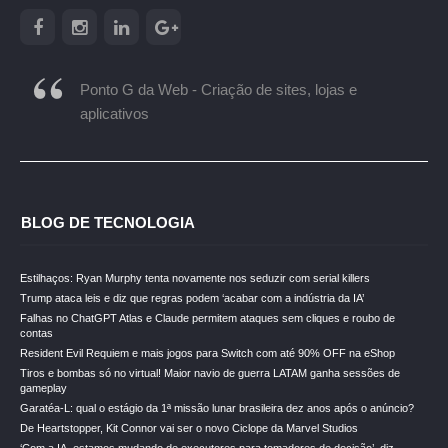
Ponto G da Web - Criação de sites, lojas e
aplicativos
BLOG DE TECNOLOGIA
Estilhaços: Ryan Murphy tenta novamente nos seduzir com serial killers
Trump ataca leis e diz que regras podem ‘acabar com a indústria da IA’
Falhas no ChatGPT Atlas e Claude permitem ataques sem cliques e roubo de
contas
Resident Evil Requiem e mais jogos para Switch com até 90% OFF na eShop
Tiros e bombas só no virtual! Maior navio de guerra LATAM ganha sessões de
gameplay
Garatéa-L: qual o estágio da 1ª missão lunar brasileira dez anos após o anúncio?
De Heartstopper, Kit Connor vai ser o novo Ciclope da Marvel Studios