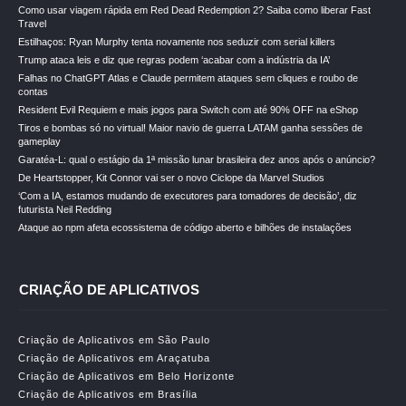
Como usar viagem rápida em Red Dead Redemption 2? Saiba como liberar Fast
Travel
Estilhaços: Ryan Murphy tenta novamente nos seduzir com serial killers
Trump ataca leis e diz que regras podem ‘acabar com a indústria da IA’
Falhas no ChatGPT Atlas e Claude permitem ataques sem cliques e roubo de
contas
Resident Evil Requiem e mais jogos para Switch com até 90% OFF na eShop
Tiros e bombas só no virtual! Maior navio de guerra LATAM ganha sessões de
gameplay
Garatéa-L: qual o estágio da 1ª missão lunar brasileira dez anos após o anúncio?
De Heartstopper, Kit Connor vai ser o novo Ciclope da Marvel Studios
‘Com a IA, estamos mudando de executores para tomadores de decisão’, diz
futurista Neil Redding
Ataque ao npm afeta ecossistema de código aberto e bilhões de instalações
CRIAÇÃO DE APLICATIVOS
Criação de Aplicativos em São Paulo
Criação de Aplicativos em Araçatuba
Criação de Aplicativos em Belo Horizonte
Criação de Aplicativos em Brasília