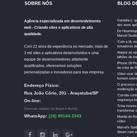
SOBRE NÓS
BLOG D
Garatéa-L: qu
Agência especializada em desenvolvimento
dez anos apó
web - Criando sites e aplicativos de alta
De Heartstopp
qualidade.
Marvel Studi
‘Com a IA, e
Com 22 anos de experiência no mercado, mais de
tomadores de 
Ataque ao np
3 mil sites e aplicativos desenvolvidos e uma
bilhões de in
equipe de desenvolvedores altamente
iPhone 18 Pr
qualificados, oferecemos soluções
da crise de 
personalizadas e inovadoras para sua empresa.
Vídeo viral: 
homem sobre
O processo d
Endereço Físico:
moderação on
Rua João Cório, 201 - Araçatuba/SP
‘Corrida cont
segurança ba
On-line:
Tchia mostra
Diversas cidades do Brasil e Mundo
transformar 
WhatsApp:
(18) 99144-2343
Moeda do Rob
vídeo
Marvel’s Spi
Steam com a