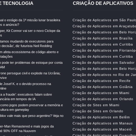
E TECNOLOGIA
CRIAÇÃO DE APLICATIVOS
al o estágio da 1ª missão lunar brasileira
Criação de Aplicativos em São Paul
s o anúncio?
Criação de Aplicativos em Araçatub
er, Kit Connor vai ser o novo Ciclope da
Criação de Aplicativos em Belo Hor
os
Criação de Aplicativos em Brasília
stamos mudando de executores para
Criação de Aplicativos em Curitiba
decisão’, diz futurista Neil Redding
Criação de Aplicativos em Florianóp
m afeta ecossistema de código aberto e
stalações
Criação de Aplicativos em Curitiba
o pode ter problemas de estoque por conta
Criação de Aplicativos em Salvador
RAM
Criação de Aplicativos em Belo Hor
drone persegue civil e explode na Ucrânia;
Criação de Aplicativos no Rio de Ja
vive
Criação de Aplicativos em Recife
e Josef K. e o devido processo na
Criação de Aplicativos em Goiânia
line
Criação de Aplicativos em Miami
ra a fraude’: executivos falam sobre
ncária em tempos de IA
Criação de Aplicativos em Orlando
 como jogos podem preservar a memória e
Criação de Sites em Miami
cultura em gameplay
Criação de Sites em Orlando
lox vale mais que peso argentino? Veja no
Criação de Aplicativos em Belêm
Criação de Aplicativos em Manaus
der-Man Remastered e mais jogos da
Criação de Aplicativos em Maceió
té 90% OFF na Nuuvem
Criação de Aplicativos em Guarulho