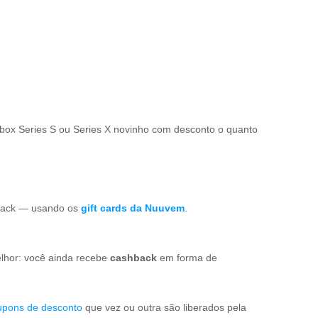
Xbox Series S ou Series X novinho com desconto o quanto
hback — usando os
gift cards da Nuuvem
.
elhor: você ainda recebe
cashback
em forma de
upons de desconto
que vez ou outra são liberados pela