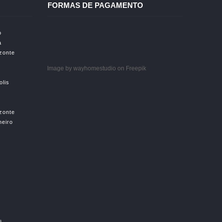
FORMAS DE PAGAMENTO
o
a
izonte
Image by wayhomestudio
on Freepik
olis
izonte
neiro
s