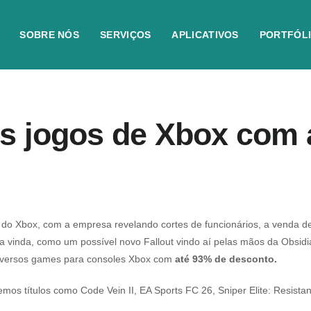
SOBRE NÓS
SERVIÇOS
APLICATIVOS
PORTFÓL
is jogos de Xbox com
o Xbox, com a empresa revelando cortes de funcionários, a venda de
boa vinda, como um possível novo
Fallout
vindo aí pelas mãos da Obsidi
diversos games para consoles Xbox com
até 93% de desconto.
emos títulos como
Code Vein II
,
EA Sports FC 26
,
Sniper Elite: Resista