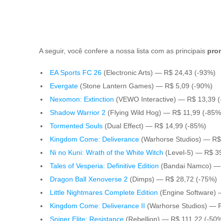
A seguir, você confere a nossa lista com as principais
pro
EA Sports FC 26
(Electronic Arts) — R$ 24,43 (-93%)
Evergate
(Stone Lantern Games) — R$ 5,09 (-90%)
Nexomon: Extinction
(VEWO Interactive) — R$ 13,39 
Shadow Warrior 2
(Flying Wild Hog) — R$ 11,99 (-85
Tormented Souls
(Dual Effect) — R$ 14,99 (-85%)
Kingdom Come: Deliverance
(Warhorse Studios) — R$
Ni no Kuni: Wrath of the White Witch
(Level-5) — R$ 3
Tales of Vesperia: Definitive Edition
(Bandai Namco) —
Dragon Ball Xenoverse 2
(Dimps) — R$ 28,72 (-75%)
Little Nightmares Complete Edition
(Engine Software)
Kingdom Come: Deliverance II
(Warhorse Studios) — 
Sniper Elite: Resistance
(Rebellion) — R$ 111,22 (-50