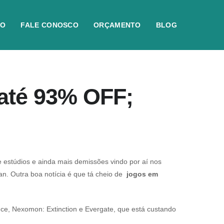
IO
FALE CONOSCO
ORÇAMENTO
BLOG
 até 93% OFF;
 estúdios e ainda mais demissões vindo por aí nos
an. Outra boa notícia é que tá cheio de
jogos em
nce
,
Nexomon: Extinction
e
Evergate
, que está custando