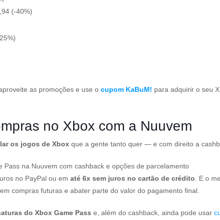
,94 (-40%)
(-25%)
aproveite as promoções e use o
cupom KaBuM!
para adquirir o seu 
compras no Xbox com a Nuuvem
lar os jogos de Xbox
que a gente tanto quer — e com direito a cas
ame Pass na Nuuvem com cashback e opções de parcelamento
juros no PayPal ou em
até 6x sem juros no cartão de crédito
. E o m
m compras futuras e abater parte do valor do pagamento final.
inaturas do Xbox Game Pass
e, além do cashback, ainda pode usar
c