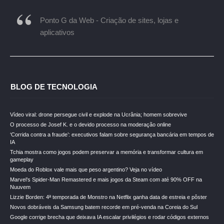
Ponto G da Web - Criação de sites, lojas e
aplicativos
BLOG DE TECNOLOGIA
Vídeo viral: drone persegue civil e explode na Ucrânia; homem sobrevive
O processo de Josef K. e o devido processo na moderação online
‘Corrida contra a fraude’: executivos falam sobre segurança bancária em tempos de
IA
Tchia mostra como jogos podem preservar a memória e transformar cultura em
gameplay
Moeda do Roblox vale mais que peso argentino? Veja no vídeo
Marvel’s Spider-Man Remastered e mais jogos da Steam com até 90% OFF na
Nuuvem
Lizzie Borden: 4ª temporada de Monstro na Netflix ganha data de estreia e pôster
Novos dobráveis da Samsung batem recorde em pré-venda na Coreia do Sul
Google corrige brecha que deixava IA escalar privilégios e rodar códigos externos