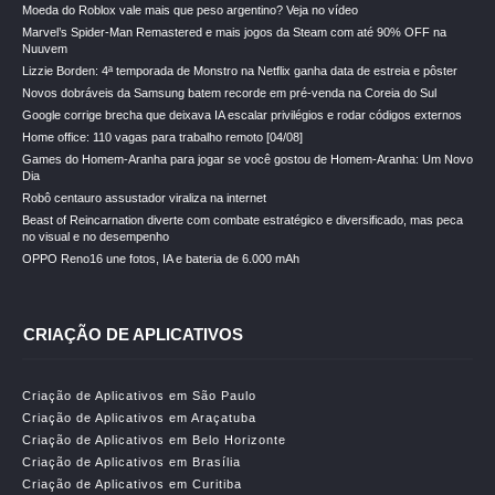
Moeda do Roblox vale mais que peso argentino? Veja no vídeo
Marvel’s Spider-Man Remastered e mais jogos da Steam com até 90% OFF na
Nuuvem
Lizzie Borden: 4ª temporada de Monstro na Netflix ganha data de estreia e pôster
Novos dobráveis da Samsung batem recorde em pré-venda na Coreia do Sul
Google corrige brecha que deixava IA escalar privilégios e rodar códigos externos
Home office: 110 vagas para trabalho remoto [04/08]
Games do Homem-Aranha para jogar se você gostou de Homem-Aranha: Um Novo
Dia
Robô centauro assustador viraliza na internet
Beast of Reincarnation diverte com combate estratégico e diversificado, mas peca
no visual e no desempenho
OPPO Reno16 une fotos, IA e bateria de 6.000 mAh
CRIAÇÃO DE APLICATIVOS
Criação de Aplicativos em São Paulo
Criação de Aplicativos em Araçatuba
Criação de Aplicativos em Belo Horizonte
Criação de Aplicativos em Brasília
Criação de Aplicativos em Curitiba