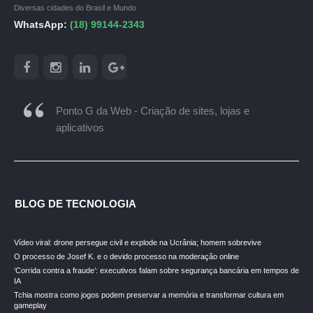
Diversas cidades do Brasil e Mundo
WhatsApp:
(18) 99144-2343
Ponto G da Web - Criação de sites, lojas e
aplicativos
BLOG DE TECNOLOGIA
Vídeo viral: drone persegue civil e explode na Ucrânia; homem sobrevive
O processo de Josef K. e o devido processo na moderação online
‘Corrida contra a fraude’: executivos falam sobre segurança bancária em tempos de
IA
Tchia mostra como jogos podem preservar a memória e transformar cultura em
gameplay