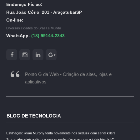
Endereço Físico:
Rua João Cório, 201 - Araçatuba/SP
On-line:
Diversas cidades do Brasil e Mundo
WhatsApp:
(18) 99144-2343
Ponto G da Web - Criação de sites, lojas e
aplicativos
BLOG DE TECNOLOGIA
Estilhaços: Ryan Murphy tenta novamente nos seduzir com serial killers
Trump ataca leis e diz que regras podem ‘acabar com a indústria da IA’