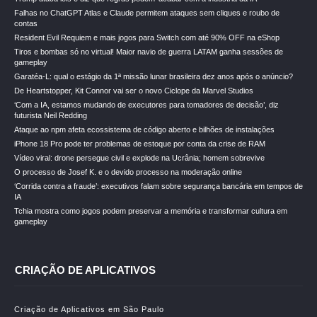
Falhas no ChatGPT Atlas e Claude permitem ataques sem cliques e roubo de
contas
Resident Evil Requiem e mais jogos para Switch com até 90% OFF na eShop
Tiros e bombas só no virtual! Maior navio de guerra LATAM ganha sessões de
gameplay
Garatéa-L: qual o estágio da 1ª missão lunar brasileira dez anos após o anúncio?
De Heartstopper, Kit Connor vai ser o novo Ciclope da Marvel Studios
‘Com a IA, estamos mudando de executores para tomadores de decisão’, diz
futurista Neil Redding
Ataque ao npm afeta ecossistema de código aberto e bilhões de instalações
iPhone 18 Pro pode ter problemas de estoque por conta da crise de RAM
Vídeo viral: drone persegue civil e explode na Ucrânia; homem sobrevive
O processo de Josef K. e o devido processo na moderação online
‘Corrida contra a fraude’: executivos falam sobre segurança bancária em tempos de
IA
Tchia mostra como jogos podem preservar a memória e transformar cultura em
gameplay
CRIAÇÃO DE APLICATIVOS
Criação de Aplicativos em São Paulo