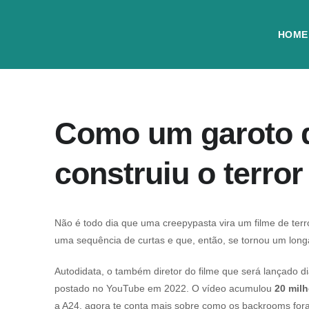
HOME
Como um garoto d
construiu o terro
Não é todo dia que uma
creepypasta
vira um filme de ter
uma sequência de curtas e que, então, se tornou um lon
Autodidata, o também diretor do filme que será lançado d
postado no YouTube em 2022. O vídeo acumulou
20 milh
a A24, agora te conta mais sobre como os backrooms fora