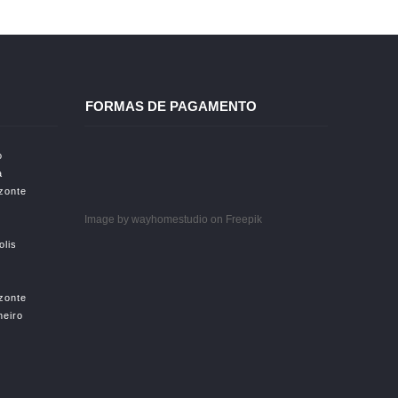
FORMAS DE PAGAMENTO
o
a
izonte
Image by wayhomestudio
on Freepik
olis
izonte
neiro