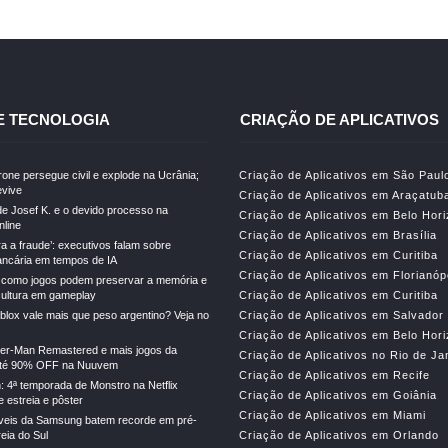
E TECNOLOGIA
CRIAÇÃO DE APLICATIVOS
drone persegue civil e explode na Ucrânia;
Criação de Aplicativos em São Paul
vive
Criação de Aplicativos em Araçatub
e Josef K. e o devido processo na
Criação de Aplicativos em Belo Hor
line
Criação de Aplicativos em Brasília
ra a fraude’: executivos falam sobre
Criação de Aplicativos em Curitiba
ncária em tempos de IA
Criação de Aplicativos em Florianóp
 como jogos podem preservar a memória e
cultura em gameplay
Criação de Aplicativos em Curitiba
lox vale mais que peso argentino? Veja no
Criação de Aplicativos em Salvador
Criação de Aplicativos em Belo Hor
der-Man Remastered e mais jogos da
Criação de Aplicativos no Rio de Ja
té 90% OFF na Nuuvem
Criação de Aplicativos em Recife
: 4ª temporada de Monstro na Netflix
Criação de Aplicativos em Goiânia
 estreia e pôster
Criação de Aplicativos em Miami
veis da Samsung batem recorde em pré-
eia do Sul
Criação de Aplicativos em Orlando