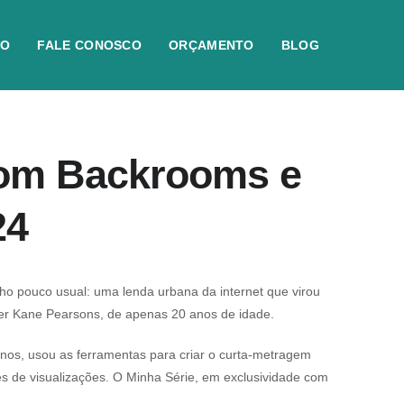
IO
FALE CONOSCO
ORÇAMENTO
BLOG
com Backrooms e
24
nho pouco usual: uma lenda urbana da internet que virou
ber Kane Pearsons, de apenas 20 anos de idade.
anos, usou as ferramentas para criar o curta-metragem
s de visualizações. O Minha Série, em exclusividade com