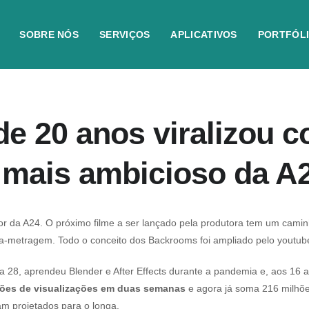
SOBRE NÓS
SERVIÇOS
APLICATIVOS
PORTFÓL
e 20 anos viralizou 
r mais ambicioso da A
ror da A24. O próximo filme a ser lançado pela produtora tem um cami
ga-metragem. Todo o conceito dos Backrooms foi ampliado pelo youtu
ia 28, aprendeu Blender e After Effects durante a pandemia e, aos 16 
ões de visualizações
em duas semanas
e agora já soma 216 milhõe
m projetados para o longa.