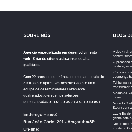
SOBRE NÓS
BLOG D
Vídeo viral: 
Agência especializada em desenvolvimento
homem sobre
web - Criando sites e aplicativos de alta
O processo d
qualidade.
moderação on
‘Corrida cont
Com 22 anos de experiência no mercado, mais de
segurança ba
Tchia mostra
3 mil sites e aplicativos desenvolvidos e uma
transformar 
equipe de desenvolvedores altamente
Moeda do Rob
qualificados, oferecemos soluções
vídeo
personalizadas e inovadoras para sua empresa.
Marvel’s Spi
Steam com a
Lizzie Borden
Endereço Físico:
ganha data de
Rua João Cório, 201 - Araçatuba/SP
Novos dobrá
venda na Cor
On-line: