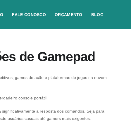
IO
FALE CONOSCO
ORÇAMENTO
BLOG
ções de Gamepad
etitivos, games de ação e plataformas de jogos na nuvem
dadeiro console portátil.
significativamente a resposta dos comandos. Seja para
esde usuários casuais até gamers mais exigentes.