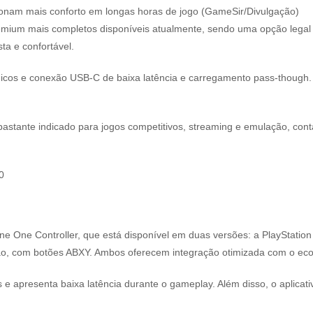
onam mais conforto em longas horas de jogo (GameSir/Divulgação)
ium mais completos disponíveis atualmente, sendo uma opção legal 
ta e confortável.
cos e conexão USB-C de baixa latência e carregamento pass-though. Out
astante indicado para jogos competitivos, streaming e emulação, con
00
 One Controller, que está disponível em duas versões: a PlayStation E
adrão, com botões ABXY. Ambos oferecem integração otimizada com o ec
 apresenta baixa latência durante o gameplay. Além disso, o aplicativ