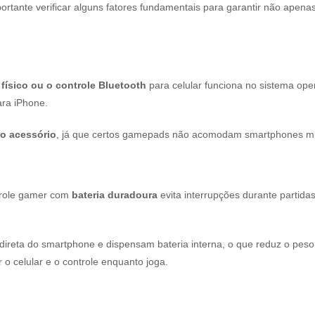
portante verificar alguns fatores fundamentais para garantir não ap
ísico ou o controle Bluetooth
para celular funciona no sistema ope
ara iPhone.
o acessório
, já que certos gamepads não acomodam smartphones mu
trole gamer com
bateria duradoura
evita interrupções durante partid
 direta do smartphone e dispensam bateria interna, o que reduz o pe
 o celular e o controle enquanto joga.