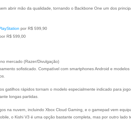
e sem abrir mão da qualidade, tornando o Backbone One um dos princ
layStation
por R$ 599,90
por R$ 599,00
 no mercado (Razer/Divulgação)
mento sofisticado. Compatível com smartphones Android e modelos r
os.
s gatilhos rápidos tornam o modelo especialmente indicado para jogo
ante longas partidas.
jogos na nuvem, incluindo Xbox Cloud Gaming, e o gamepad vem equi
ile, o Kishi V3 é uma opção bastante completa, mas por outro lado 