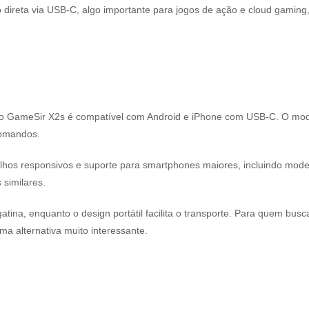
 direta via USB-C, algo importante para jogos de ação e cloud gamin
 o GameSir X2s é compatível com Android e iPhone com USB-C. O model
comandos.
ilhos responsivos e suporte para smartphones maiores, incluindo model
similares.
gatina, enquanto o design portátil facilita o transporte. Para quem b
a alternativa muito interessante.