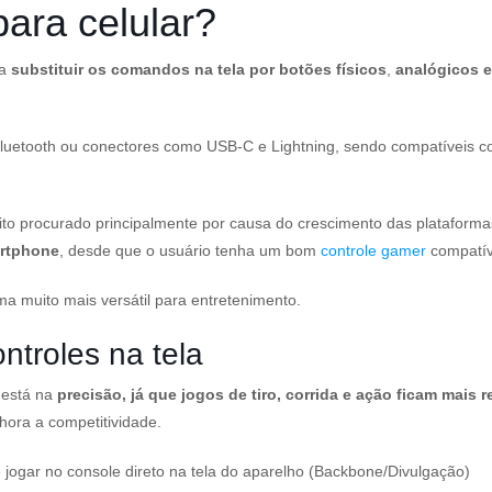
ara celular?
ra
substituir os comandos na tela por botões físicos
,
analógicos 
luetooth ou conectores como USB-C e Lightning, sendo compatíveis co
uito procurado principalmente por causa do crescimento das plataform
artphone
, desde que o usuário tenha um bom
controle gamer
compatív
ma muito mais versátil para entretenimento.
ntroles na tela
r está na
precisão, já que jogos de tiro, corrida e ação ficam mais 
ora a competitividade.
e jogar no console direto na tela do aparelho (Backbone/Divulgação)