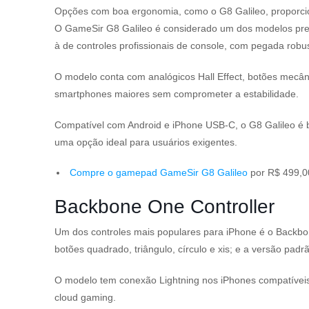
Opções com boa ergonomia, como o G8 Galileo, proporci
O GameSir G8 Galileo é considerado um dos modelos prem
à de controles profissionais de console, com pegada robus
O modelo conta com analógicos Hall Effect, botões mecâni
smartphones maiores sem comprometer a estabilidade.
Compatível com Android e iPhone USB-C, o G8 Galileo é b
uma opção ideal para usuários exigentes.
Compre o gamepad GameSir G8 Galileo
por R$ 499,
Backbone One Controller
Um dos controles mais populares para iPhone é o Backbone
botões quadrado, triângulo, círculo e xis; e a versão p
O modelo tem conexão Lightning nos iPhones compatíveis e
cloud gaming.