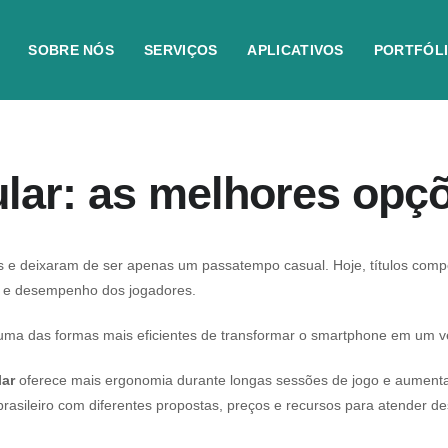
SOBRE NÓS
SERVIÇOS
APLICATIVOS
PORTFÓL
lular: as melhores op
 e deixaram de ser apenas um passatempo casual. Hoje, títulos comp
o e desempenho dos jogadores.
uma das formas mais eficientes de transformar o smartphone em um ver
lar
oferece mais ergonomia durante longas sessões de jogo e aumenta 
rasileiro com diferentes propostas, preços e recursos para atender d