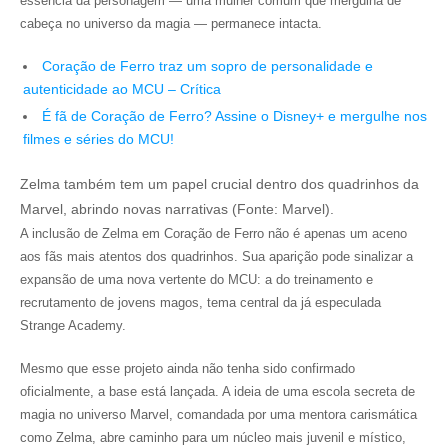
essência da personagem — uma mulher comum que mergulha de
cabeça no universo da magia — permanece intacta.
Coração de Ferro traz um sopro de personalidade e
autenticidade ao MCU – Crítica
É fã de Coração de Ferro? Assine o Disney+ e mergulhe nos
filmes e séries do MCU!
Zelma também tem um papel crucial dentro dos quadrinhos da
Marvel, abrindo novas narrativas (Fonte: Marvel).
A inclusão de Zelma em Coração de Ferro não é apenas um aceno
aos fãs mais atentos dos quadrinhos. Sua aparição pode sinalizar a
expansão de uma nova vertente do MCU: a do treinamento e
recrutamento de jovens magos, tema central da já especulada
Strange Academy.
Mesmo que esse projeto ainda não tenha sido confirmado
oficialmente, a base está lançada. A ideia de uma escola secreta de
magia no universo Marvel, comandada por uma mentora carismática
como Zelma, abre caminho para um núcleo mais juvenil e místico,