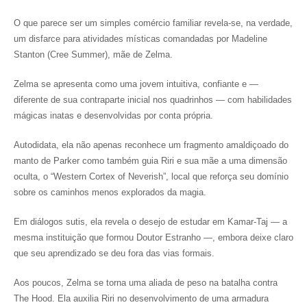
O que parece ser um simples comércio familiar revela-se, na verdade,
um disfarce para atividades místicas comandadas por Madeline
Stanton (Cree Summer), mãe de Zelma.
Zelma se apresenta como uma jovem intuitiva, confiante e —
diferente de sua contraparte inicial nos quadrinhos — com habilidades
mágicas inatas e desenvolvidas por conta própria.
Autodidata, ela não apenas reconhece um fragmento amaldiçoado do
manto de Parker como também guia Riri e sua mãe a uma dimensão
oculta, o “Western Cortex of Neverish”, local que reforça seu domínio
sobre os caminhos menos explorados da magia.
Em diálogos sutis, ela revela o desejo de estudar em Kamar-Taj — a
mesma instituição que formou Doutor Estranho —, embora deixe claro
que seu aprendizado se deu fora das vias formais.
Aos poucos, Zelma se torna uma aliada de peso na batalha contra
The Hood. Ela auxilia Riri no desenvolvimento de uma armadura