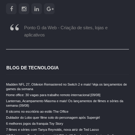
Ponto G da Web - Criação de sites, lojas e
aplicativos
BLOG DE TECNOLOGIA
Madden NFL 27, Oblivion Remastered no Switch 2 e mais! Veja os lançamentos de
games da semana
Home office: 30 vagas para trabalho remoto internacional [09/08]
Lanternas, Acampamento Miasma e mais! Os lançamentos de filmes e séries da
semana (09/08)
8 sitcoms no escritório ao estilo The Office
Dublador do Lobo quer filme solo do personagem após Supergirl
6 melhores jogos da franquia Toy Story
7 filmes e séries com Tanya Reynolds, nova atriz de Ted Lasso