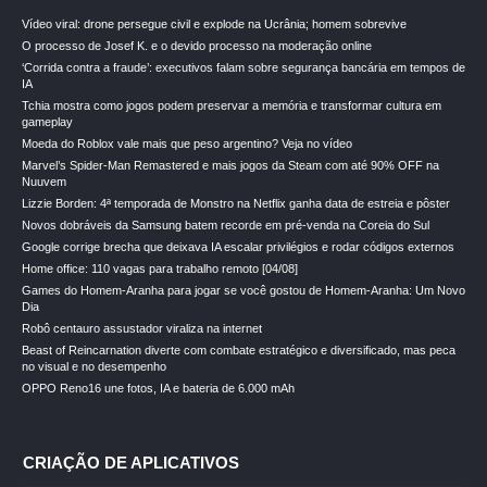
Vídeo viral: drone persegue civil e explode na Ucrânia; homem sobrevive
O processo de Josef K. e o devido processo na moderação online
‘Corrida contra a fraude’: executivos falam sobre segurança bancária em tempos de
IA
Tchia mostra como jogos podem preservar a memória e transformar cultura em
gameplay
Moeda do Roblox vale mais que peso argentino? Veja no vídeo
Marvel’s Spider-Man Remastered e mais jogos da Steam com até 90% OFF na
Nuuvem
Lizzie Borden: 4ª temporada de Monstro na Netflix ganha data de estreia e pôster
Novos dobráveis da Samsung batem recorde em pré-venda na Coreia do Sul
Google corrige brecha que deixava IA escalar privilégios e rodar códigos externos
Home office: 110 vagas para trabalho remoto [04/08]
Games do Homem-Aranha para jogar se você gostou de Homem-Aranha: Um Novo
Dia
Robô centauro assustador viraliza na internet
Beast of Reincarnation diverte com combate estratégico e diversificado, mas peca
no visual e no desempenho
OPPO Reno16 une fotos, IA e bateria de 6.000 mAh
CRIAÇÃO DE APLICATIVOS