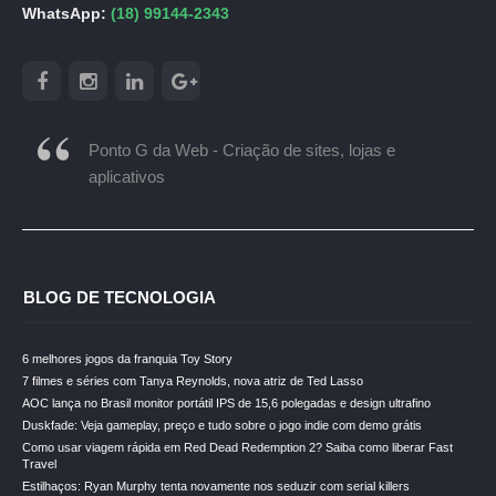
WhatsApp:
(18) 99144-2343
Ponto G da Web - Criação de sites, lojas e
aplicativos
BLOG DE TECNOLOGIA
6 melhores jogos da franquia Toy Story
7 filmes e séries com Tanya Reynolds, nova atriz de Ted Lasso
AOC lança no Brasil monitor portátil IPS de 15,6 polegadas e design ultrafino
Duskfade: Veja gameplay, preço e tudo sobre o jogo indie com demo grátis
Como usar viagem rápida em Red Dead Redemption 2? Saiba como liberar Fast
Travel
Estilhaços: Ryan Murphy tenta novamente nos seduzir com serial killers