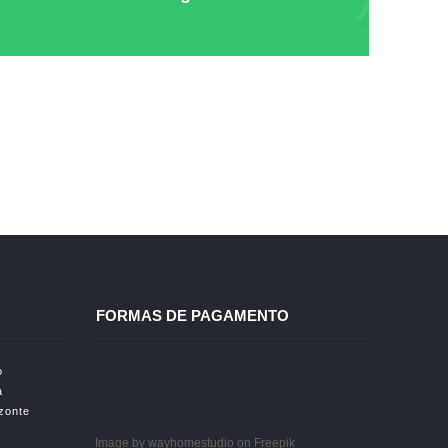
FORMAS DE PAGAMENTO
o
a
izonte
Image by wayhomestudio
on Freepik