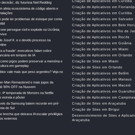
Criação de Aplicativos em Curitiba
decisão’, diz futurista Neil Redding
Criação de Aplicativos em Florianóp
m afeta ecossistema de código aberto e
stalações
Criação de Aplicativos em Curitiba
o pode ter problemas de estoque por conta
Criação de Aplicativos em Salvador
RAM
Criação de Aplicativos em Belo Hor
drone persegue civil e explode na Ucrânia;
Criação de Aplicativos no Rio de Ja
vive
Criação de Aplicativos em Recife
e Josef K. e o devido processo na
Criação de Aplicativos em Goiânia
line
Criação de Aplicativos em Miami
ra a fraude’: executivos falam sobre
ncária em tempos de IA
Criação de Aplicativos em Orlando
 como jogos podem preservar a memória e
Criação de Sites em Miami
cultura em gameplay
Criação de Sites em Orlando
lox vale mais que peso argentino? Veja no
Criação de Aplicativos em Belêm
Criação de Aplicativos em Manaus
der-Man Remastered e mais jogos da
Criação de Aplicativos em Maceió
té 90% OFF na Nuuvem
Criação de Aplicativos em Guarulho
: 4ª temporada de Monstro na Netflix
 estreia e pôster
Criação de Aplicativos em Campina
veis da Samsung batem recorde em pré-
Criação de Sites em Araçatuba
eia do Sul
Criação de Sites em Birigui
e brecha que deixava IA escalar privilégios
Desenvolvimento de Sites e Aplicat
gos externos
Araçatuba