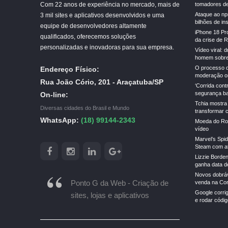
Com 22 anos de experiência no mercado, mais de
tomadores de 
Ataque ao np
3 mil sites e aplicativos desenvolvidos e uma
bilhões de in
equipe de desenvolvedores altamente
iPhone 18 Pr
qualificados, oferecemos soluções
da crise de 
personalizadas e inovadoras para sua empresa.
Vídeo viral: 
homem sobre
O processo d
Endereço Físico:
moderação on
Rua João Cório, 201 - Araçatuba/SP
‘Corrida cont
segurança ba
On-line:
Tchia mostra
Diversas cidades do Brasil e Mundo
transformar 
WhatsApp:
(18) 99144-2343
Moeda do Rob
vídeo
Marvel’s Spi
Steam com a
Lizzie Borden
ganha data de
Novos dobrá
Ponto G da Web - Criação de
venda na Cor
Google corrig
sites, lojas e aplicativos
e rodar códi