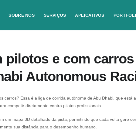
SOBRE NÓS
SERVIÇOS
APLICATIVOS
PORTFÓL
m pilotos e com carro
habi Autonomous Rac
s carros? Essa é a liga de corrida autônoma de Abu Dhabi, que está 
para competir diretamente contra pilotos profissionais.
 um mapa 3D detalhado da pista, permitindo que cada volta gere cent
sivamente sua distância para o desempenho humano.