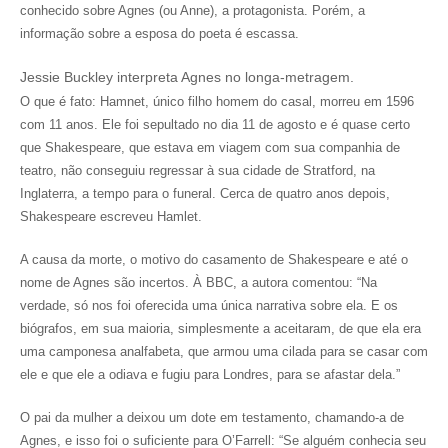
conhecido sobre Agnes (ou Anne), a protagonista. Porém, a
informação sobre a esposa do poeta é escassa.
Jessie Buckley interpreta Agnes no longa-metragem.
O que é fato: Hamnet, único filho homem do casal, morreu em 1596
com 11 anos. Ele foi sepultado no dia 11 de agosto e é quase certo
que Shakespeare, que estava em viagem com sua companhia de
teatro, não conseguiu regressar à sua cidade de Stratford, na
Inglaterra, a tempo para o funeral. Cerca de quatro anos depois,
Shakespeare escreveu Hamlet.
A causa da morte, o motivo do casamento de Shakespeare e até o
nome de Agnes são incertos. À
BBC
, a autora comentou: “Na
verdade, só nos foi oferecida uma única narrativa sobre ela. E os
biógrafos, em sua maioria, simplesmente a aceitaram, de que ela era
uma camponesa analfabeta, que armou uma cilada para se casar com
ele e que ele a odiava e fugiu para Londres, para se afastar dela.”
O pai da mulher a deixou um dote em testamento, chamando-a de
Agnes, e isso foi o suficiente para O’Farrell: “Se alguém conhecia seu