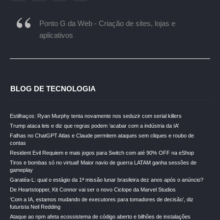
Ponto G da Web - Criação de sites, lojas e
aplicativos
BLOG DE TECNOLOGIA
Estilhaços: Ryan Murphy tenta novamente nos seduzir com serial killers
Trump ataca leis e diz que regras podem ‘acabar com a indústria da IA’
Falhas no ChatGPT Atlas e Claude permitem ataques sem cliques e roubo de
contas
Resident Evil Requiem e mais jogos para Switch com até 90% OFF na eShop
Tiros e bombas só no virtual! Maior navio de guerra LATAM ganha sessões de
gameplay
Garatéa-L: qual o estágio da 1ª missão lunar brasileira dez anos após o anúncio?
De Heartstopper, Kit Connor vai ser o novo Ciclope da Marvel Studios
‘Com a IA, estamos mudando de executores para tomadores de decisão’, diz
futurista Neil Redding
Ataque ao npm afeta ecossistema de código aberto e bilhões de instalações