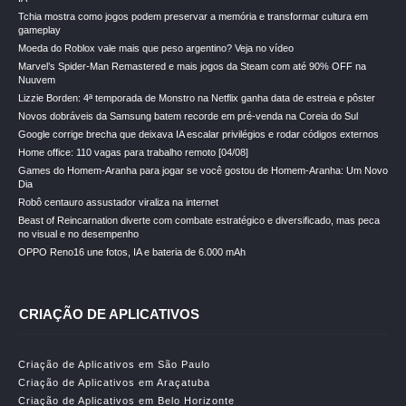
Tchia mostra como jogos podem preservar a memória e transformar cultura em
gameplay
Moeda do Roblox vale mais que peso argentino? Veja no vídeo
Marvel’s Spider-Man Remastered e mais jogos da Steam com até 90% OFF na
Nuuvem
Lizzie Borden: 4ª temporada de Monstro na Netflix ganha data de estreia e pôster
Novos dobráveis da Samsung batem recorde em pré-venda na Coreia do Sul
Google corrige brecha que deixava IA escalar privilégios e rodar códigos externos
Home office: 110 vagas para trabalho remoto [04/08]
Games do Homem-Aranha para jogar se você gostou de Homem-Aranha: Um Novo
Dia
Robô centauro assustador viraliza na internet
Beast of Reincarnation diverte com combate estratégico e diversificado, mas peca
no visual e no desempenho
OPPO Reno16 une fotos, IA e bateria de 6.000 mAh
CRIAÇÃO DE APLICATIVOS
Criação de Aplicativos em São Paulo
Criação de Aplicativos em Araçatuba
Criação de Aplicativos em Belo Horizonte