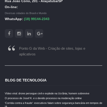
Rua João Cório, 201 - Araçatuba/SP
On-line:
Diversas cidades do Brasil e Mundo
WhatsApp:
(18) 99144-2343
Ponto G da Web - Criação de sites, lojas e
aplicativos
BLOG DE TECNOLOGIA
Vídeo viral: drone persegue civil e explode na Ucrânia; homem sobrevive
O processo de Josef K. e o devido processo na moderação online
‘Corrida contra a fraude’: executivos falam sobre segurança bancária em tempos de
IA