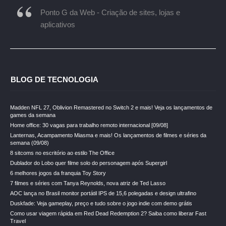
Ponto G da Web - Criação de sites, lojas e
aplicativos
BLOG DE TECNOLOGIA
Madden NFL 27, Oblivion Remastered no Switch 2 e mais! Veja os lançamentos de
games da semana
Home office: 30 vagas para trabalho remoto internacional [09/08]
Lanternas, Acampamento Miasma e mais! Os lançamentos de filmes e séries da
semana (09/08)
8 sitcoms no escritório ao estilo The Office
Dublador do Lobo quer filme solo do personagem após Supergirl
6 melhores jogos da franquia Toy Story
7 filmes e séries com Tanya Reynolds, nova atriz de Ted Lasso
AOC lança no Brasil monitor portátil IPS de 15,6 polegadas e design ultrafino
Duskfade: Veja gameplay, preço e tudo sobre o jogo indie com demo grátis
Como usar viagem rápida em Red Dead Redemption 2? Saiba como liberar Fast
Travel