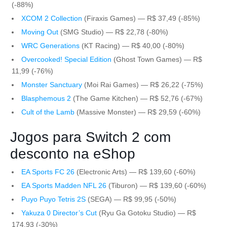
(-88%)
XCOM 2 Collection
(Firaxis Games) — R$ 37,49 (-85%)
Moving Out
(SMG Studio) — R$ 22,78 (-80%)
WRC Generations
(KT Racing) — R$ 40,00 (-80%)
Overcooked! Special Edition
(Ghost Town Games) — R$
11,99 (-76%)
Monster Sanctuary
(Moi Rai Games) — R$ 26,22 (-75%)
Blasphemous 2
(The Game Kitchen) — R$ 52,76 (-67%)
Cult of the Lamb
(Massive Monster) — R$ 29,59 (-60%)
Jogos para Switch 2 com
desconto na eShop
EA Sports FC 26
(Electronic Arts) — R$ 139,60 (-60%)
EA Sports Madden NFL 26
(Tiburon) — R$ 139,60 (-60%)
Puyo Puyo Tetris 2S
(SEGA) — R$ 99,95 (-50%)
Yakuza 0 Director’s Cut
(Ryu Ga Gotoku Studio) — R$
174,93 (-30%)