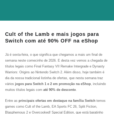
Cult of the Lamb e mais jogos para
Switch com até 90% OFF na eShop
Já é sexta-feira, o que significa que chegamos a mais um final de
semana neste comecinho de 2026. E desta vez vemos a chegada de
títulos legais como
Final Fantasy VII Remake Intergrade
e
Dynasty
Warriors: Origins
ao Nintendo Switch 2. Além disso, hoje também é
dia da nossa tradicional listinha de ofertas, que nesta semana traz
vários
jogos para Switch 1 e 2 em promoção na eShop
, incluindo
muitos títulos legais com
até 90% de desconto
.
Entre as
principais ofertas em destaque na família Switch
temos
games como
Cult of the Lamb
,
EA Sports FC 26
,
Split Fiction
,
Blasphemous 2
e
Overcooked! Special Edition
, que está baratinho