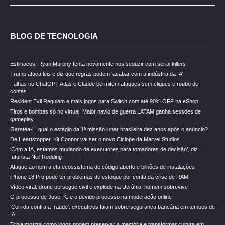
BLOG DE TECNOLOGIA
Estilhaços: Ryan Murphy tenta novamente nos seduzir com serial killers
Trump ataca leis e diz que regras podem ‘acabar com a indústria da IA’
Falhas no ChatGPT Atlas e Claude permitem ataques sem cliques e roubo de
contas
Resident Evil Requiem e mais jogos para Switch com até 90% OFF na eShop
Tiros e bombas só no virtual! Maior navio de guerra LATAM ganha sessões de
gameplay
Garatéa-L: qual o estágio da 1ª missão lunar brasileira dez anos após o anúncio?
De Heartstopper, Kit Connor vai ser o novo Ciclope da Marvel Studios
‘Com a IA, estamos mudando de executores para tomadores de decisão’, diz
futurista Neil Redding
Ataque ao npm afeta ecossistema de código aberto e bilhões de instalações
iPhone 18 Pro pode ter problemas de estoque por conta da crise de RAM
Vídeo viral: drone persegue civil e explode na Ucrânia; homem sobrevive
O processo de Josef K. e o devido processo na moderação online
‘Corrida contra a fraude’: executivos falam sobre segurança bancária em tempos de
IA
Tchia mostra como jogos podem preservar a memória e transformar cultura em