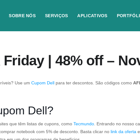
SOBRE NÓS
SERVIÇOS
APLICATIVOS
PORTFÓL
 Friday | 48% off – N
críveis? Use um
Cupom Dell
para ter descontos. São códigos como
AF
upom Dell?
 sites que têm listas de cupons, como
Tecmundo
. Entrando no nosso ca
 comprar notebook com 5% de desconto. Basta clicar no
link da oferta
e
astra em um dos programas de benefícios.