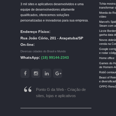
Tchia mostra
3 mil sites e aplicativos desenvolvidos e uma
transformar 
equipe de desenvolvedores altamente
Moeda do Rob
qualificados, oferecemos soluções
vídeo
personalizadas e inovadoras para sua empresa.
Marvel’s Spi
Steam com a
Lizzie Borden
Endereço Físico:
ganha data de
Rua João Cório, 201 - Araçatuba/SP
Novos dobrá
venda na Cor
On-line:
Google corrig
Diversas cidades do Brasil e Mundo
e rodar códi
WhatsApp:
(18) 99144-2343
Home office: 
Games do Ho
de Homem-Ar
Robô centauro
Beast of Rei
e diversific
OPPO Reno16 
Ponto G da Web - Criação de
sites, lojas e aplicativos