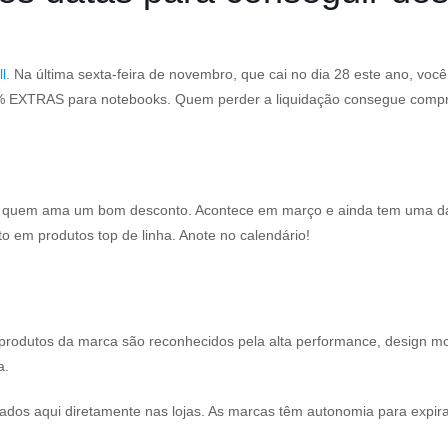
l
. Na última sexta-feira de novembro, que cai no dia 28 este ano, voc
 EXTRAS para notebooks. Quem perder a liquidação consegue comprar
l
 quem ama um bom desconto. Acontece em março e ainda tem uma dat
em produtos top de linha. Anote no calendário!
Os produtos da marca são reconhecidos pela alta performance, design 
ta.
ados aqui diretamente nas lojas. As marcas têm autonomia para expir