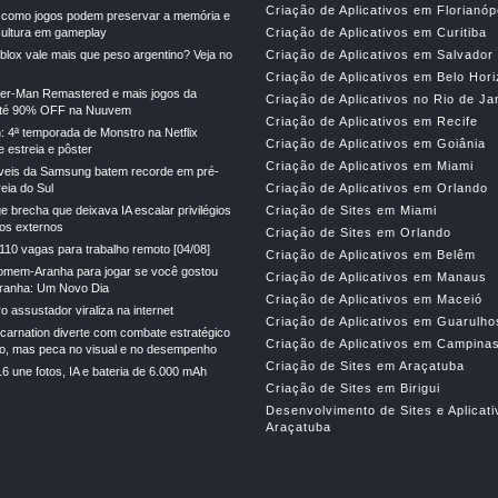
Criação de Aplicativos em Florianóp
 como jogos podem preservar a memória e
cultura em gameplay
Criação de Aplicativos em Curitiba
lox vale mais que peso argentino? Veja no
Criação de Aplicativos em Salvador
Criação de Aplicativos em Belo Hor
der-Man Remastered e mais jogos da
Criação de Aplicativos no Rio de Ja
té 90% OFF na Nuuvem
Criação de Aplicativos em Recife
: 4ª temporada de Monstro na Netflix
Criação de Aplicativos em Goiânia
 estreia e pôster
Criação de Aplicativos em Miami
veis da Samsung batem recorde em pré-
eia do Sul
Criação de Aplicativos em Orlando
e brecha que deixava IA escalar privilégios
Criação de Sites em Miami
gos externos
Criação de Sites em Orlando
110 vagas para trabalho remoto [04/08]
Criação de Aplicativos em Belêm
mem-Aranha para jogar se você gostou
Criação de Aplicativos em Manaus
anha: Um Novo Dia
Criação de Aplicativos em Maceió
 assustador viraliza na internet
Criação de Aplicativos em Guarulho
ncarnation diverte com combate estratégico
Criação de Aplicativos em Campina
ado, mas peca no visual e no desempenho
Criação de Sites em Araçatuba
une fotos, IA e bateria de 6.000 mAh
Criação de Sites em Birigui
Desenvolvimento de Sites e Aplicat
Araçatuba