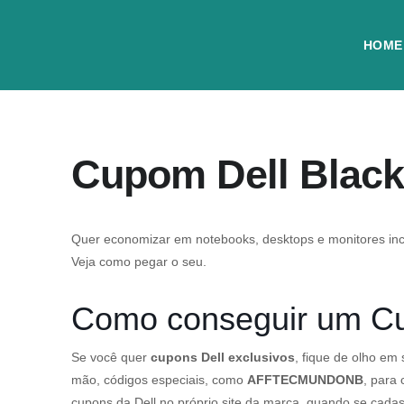
HOME
Cupom Dell Black
Quer economizar em notebooks, desktops e monitores in
Veja como pegar o seu.
Como conseguir um C
Se você quer
cupons Dell exclusivos
, fique de olho em
mão, códigos especiais, como
AFFTECMUNDONB
, para
cupons da Dell no próprio site da marca, quando se cad