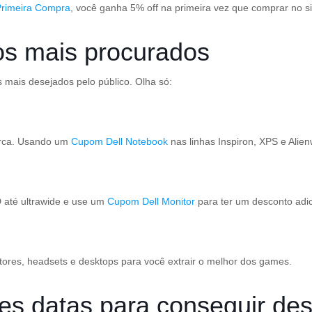
Primeira Compra
, você ganha 5% off na primeira vez que comprar no s
os mais procurados
s mais desejados pelo público. Olha só:
arca. Usando um
Cupom Dell Notebook
nas linhas Inspiron, XPS e Alie
 até ultrawide e use um
Cupom Dell Monitor
para ter um desconto adi
ores, headsets e desktops para você extrair o melhor dos games.
es datas para conseguir de