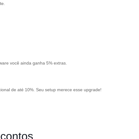
ite.
nware você ainda ganha 5% extras.
cional de até 10%. Seu setup merece esse upgrade!
scontos