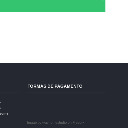
FORMAS DE PAGAMENTO
o
a
izonte
Image by wayhomestudio
on Freepik