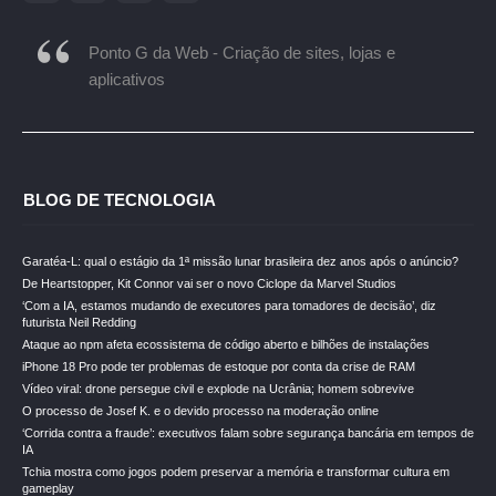
Ponto G da Web - Criação de sites, lojas e
aplicativos
BLOG DE TECNOLOGIA
Garatéa-L: qual o estágio da 1ª missão lunar brasileira dez anos após o anúncio?
De Heartstopper, Kit Connor vai ser o novo Ciclope da Marvel Studios
‘Com a IA, estamos mudando de executores para tomadores de decisão’, diz
futurista Neil Redding
Ataque ao npm afeta ecossistema de código aberto e bilhões de instalações
iPhone 18 Pro pode ter problemas de estoque por conta da crise de RAM
Vídeo viral: drone persegue civil e explode na Ucrânia; homem sobrevive
O processo de Josef K. e o devido processo na moderação online
‘Corrida contra a fraude’: executivos falam sobre segurança bancária em tempos de
IA
Tchia mostra como jogos podem preservar a memória e transformar cultura em
gameplay