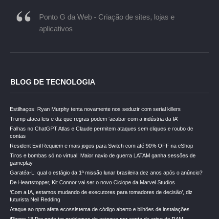
Ponto G da Web - Criação de sites, lojas e
aplicativos
BLOG DE TECNOLOGIA
Estilhaços: Ryan Murphy tenta novamente nos seduzir com serial killers
Trump ataca leis e diz que regras podem ‘acabar com a indústria da IA’
Falhas no ChatGPT Atlas e Claude permitem ataques sem cliques e roubo de
contas
Resident Evil Requiem e mais jogos para Switch com até 90% OFF na eShop
Tiros e bombas só no virtual! Maior navio de guerra LATAM ganha sessões de
gameplay
Garatéa-L: qual o estágio da 1ª missão lunar brasileira dez anos após o anúncio?
De Heartstopper, Kit Connor vai ser o novo Ciclope da Marvel Studios
‘Com a IA, estamos mudando de executores para tomadores de decisão’, diz
futurista Neil Redding
Ataque ao npm afeta ecossistema de código aberto e bilhões de instalações