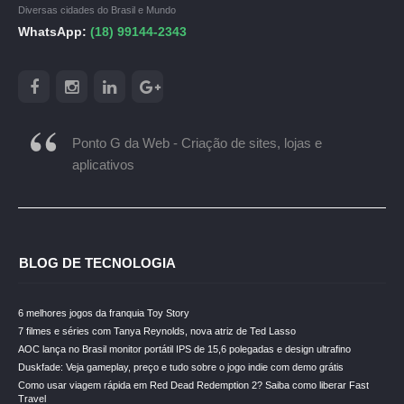
Diversas cidades do Brasil e Mundo
WhatsApp:
(18) 99144-2343
Ponto G da Web - Criação de sites, lojas e
aplicativos
BLOG DE TECNOLOGIA
6 melhores jogos da franquia Toy Story
7 filmes e séries com Tanya Reynolds, nova atriz de Ted Lasso
AOC lança no Brasil monitor portátil IPS de 15,6 polegadas e design ultrafino
Duskfade: Veja gameplay, preço e tudo sobre o jogo indie com demo grátis
Como usar viagem rápida em Red Dead Redemption 2? Saiba como liberar Fast
Travel