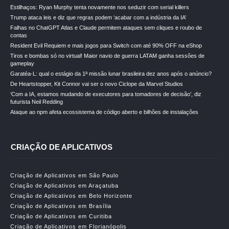
Estilhaços: Ryan Murphy tenta novamente nos seduzir com serial killers
Trump ataca leis e diz que regras podem ‘acabar com a indústria da IA’
Falhas no ChatGPT Atlas e Claude permitem ataques sem cliques e roubo de
contas
Resident Evil Requiem e mais jogos para Switch com até 90% OFF na eShop
Tiros e bombas só no virtual! Maior navio de guerra LATAM ganha sessões de
gameplay
Garatéa-L: qual o estágio da 1ª missão lunar brasileira dez anos após o anúncio?
De Heartstopper, Kit Connor vai ser o novo Ciclope da Marvel Studios
‘Com a IA, estamos mudando de executores para tomadores de decisão’, diz
futurista Neil Redding
Ataque ao npm afeta ecossistema de código aberto e bilhões de instalações
CRIAÇÃO DE APLICATIVOS
Criação de Aplicativos em São Paulo
Criação de Aplicativos em Araçatuba
Criação de Aplicativos em Belo Horizonte
Criação de Aplicativos em Brasília
Criação de Aplicativos em Curitiba
Criação de Aplicativos em Florianópolis