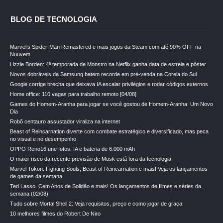
BLOG DE TECNOLOGIA
Marvel’s Spider-Man Remastered e mais jogos da Steam com até 90% OFF na
Nuuvem
Lizzie Borden: 4ª temporada de Monstro na Netflix ganha data de estreia e pôster
Novos dobráveis da Samsung batem recorde em pré-venda na Coreia do Sul
Google corrige brecha que deixava IA escalar privilégios e rodar códigos externos
Home office: 110 vagas para trabalho remoto [04/08]
Games do Homem-Aranha para jogar se você gostou de Homem-Aranha: Um Novo
Dia
Robô centauro assustador viraliza na internet
Beast of Reincarnation diverte com combate estratégico e diversificado, mas peca
no visual e no desempenho
OPPO Reno16 une fotos, IA e bateria de 6.000 mAh
O maior risco da recente previsão de Musk está fora da tecnologia
Marvel Tokon: Fighting Souls, Beast of Reincarnation e mais! Veja os lançamentos
de games da semana
Ted Lasso, Cem Anos de Solidão e mais! Os lançamentos de filmes e séries da
semana (02/08)
Tudo sobre Mortal Shell 2: Veja requisitos, preço e como jogar de graça
10 melhores filmes do Robert De Niro