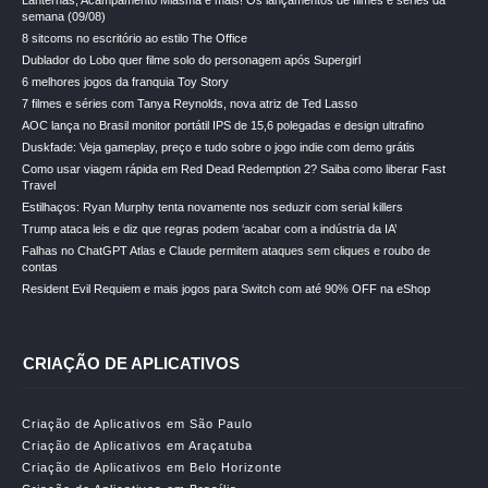
Lanternas, Acampamento Miasma e mais! Os lançamentos de filmes e séries da
semana (09/08)
8 sitcoms no escritório ao estilo The Office
Dublador do Lobo quer filme solo do personagem após Supergirl
6 melhores jogos da franquia Toy Story
7 filmes e séries com Tanya Reynolds, nova atriz de Ted Lasso
AOC lança no Brasil monitor portátil IPS de 15,6 polegadas e design ultrafino
Duskfade: Veja gameplay, preço e tudo sobre o jogo indie com demo grátis
Como usar viagem rápida em Red Dead Redemption 2? Saiba como liberar Fast
Travel
Estilhaços: Ryan Murphy tenta novamente nos seduzir com serial killers
Trump ataca leis e diz que regras podem ‘acabar com a indústria da IA’
Falhas no ChatGPT Atlas e Claude permitem ataques sem cliques e roubo de
contas
Resident Evil Requiem e mais jogos para Switch com até 90% OFF na eShop
CRIAÇÃO DE APLICATIVOS
Criação de Aplicativos em São Paulo
Criação de Aplicativos em Araçatuba
Criação de Aplicativos em Belo Horizonte