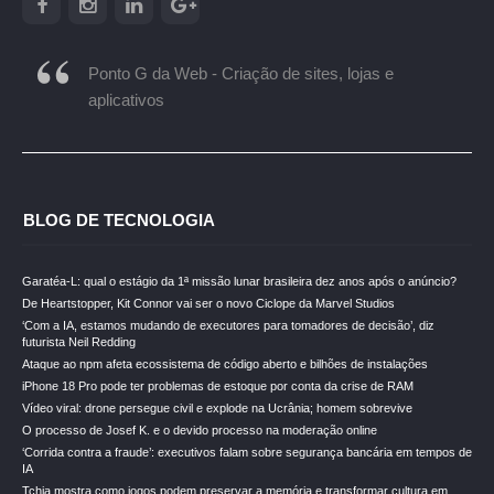
Ponto G da Web - Criação de sites, lojas e
aplicativos
BLOG DE TECNOLOGIA
Garatéa-L: qual o estágio da 1ª missão lunar brasileira dez anos após o anúncio?
De Heartstopper, Kit Connor vai ser o novo Ciclope da Marvel Studios
‘Com a IA, estamos mudando de executores para tomadores de decisão’, diz
futurista Neil Redding
Ataque ao npm afeta ecossistema de código aberto e bilhões de instalações
iPhone 18 Pro pode ter problemas de estoque por conta da crise de RAM
Vídeo viral: drone persegue civil e explode na Ucrânia; homem sobrevive
O processo de Josef K. e o devido processo na moderação online
‘Corrida contra a fraude’: executivos falam sobre segurança bancária em tempos de
IA
Tchia mostra como jogos podem preservar a memória e transformar cultura em