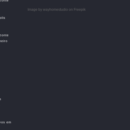
izonte
Image by wayhomestudio
on Freepik
olis
izonte
neiro
s
s
ivos em