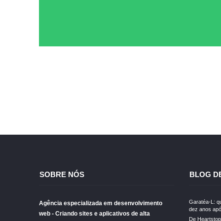
SOBRE NÓS
BLOG D
Garatéa-L: qu
Agência especializada em desenvolvimento
dez anos apó
web - Criando sites e aplicativos de alta
De Heartstopp