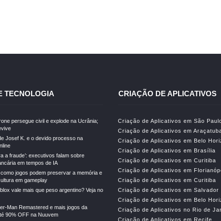
E TECNOLOGIA
CRIAÇÃO DE APLICATIVOS
drone persegue civil e explode na Ucrânia;
Criação de Aplicativos em São Paul
vive
Criação de Aplicativos em Araçatub
e Josef K. e o devido processo na
Criação de Aplicativos em Belo Hor
line
Criação de Aplicativos em Brasília
ra a fraude’: executivos falam sobre
Criação de Aplicativos em Curitiba
ncária em tempos de IA
Criação de Aplicativos em Florianóp
 como jogos podem preservar a memória e
cultura em gameplay
Criação de Aplicativos em Curitiba
lox vale mais que peso argentino? Veja no
Criação de Aplicativos em Salvador
Criação de Aplicativos em Belo Hor
der-Man Remastered e mais jogos da
Criação de Aplicativos no Rio de Ja
té 90% OFF na Nuuvem
Criação de Aplicativos em Recife