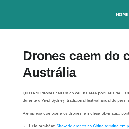
HOME
Drones caem do cé
Austrália
Quase 90 drones caíram do céu na área portuária de Darl
durante o Vivid Sydney, tradicional festival anual do país
A empresa que opera os drones, a inglesa Skymagic, pon
Leia também
:
Show de drones na China termina em pâ