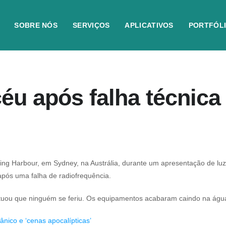
SOBRE NÓS
SERVIÇOS
APLICATIVOS
PORTFÓL
u após falha técnica 
ing Harbour, em Sydney, na Austrália, durante um apresentação de luz
, após uma falha de radiofrequência.
tuou que ninguém se feriu. Os equipamentos acabaram caindo na águ
nico e ‘cenas apocalípticas’