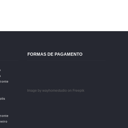
FORMAS DE PAGAMENTO
o
a
izonte
Image by wayhomestudio
on Freepik
olis
izonte
neiro