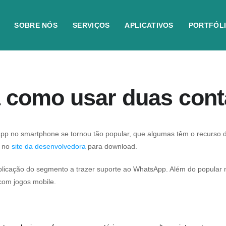
SOBRE NÓS
SERVIÇOS
APLICATIVOS
PORTFÓL
a como usar duas con
p no smartphone se tornou tão popular, que algumas têm o recurso di
 no
site da desenvolvedora
para download.
licação do segmento a trazer suporte ao WhatsApp. Além do popular me
com jogos mobile.