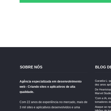
SOBRE NÓS
BLOG D
Garatéa-L: qu
Agência especializada em desenvolvimento
dez anos apó
web - Criando sites e aplicativos de alta
De Heartstopp
qualidade.
Marvel Studi
‘Com a IA, e
Com 22 anos de experiência no mercado, mais de
tomadores de 
Ataque ao np
3 mil sites e aplicativos desenvolvidos e uma
bilhões de in