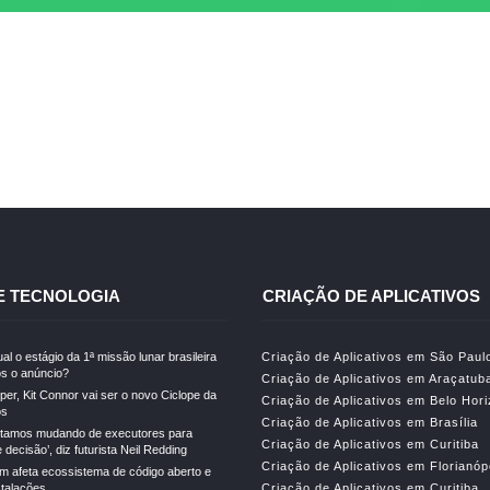
E TECNOLOGIA
CRIAÇÃO DE APLICATIVOS
al o estágio da 1ª missão lunar brasileira
Criação de Aplicativos em São Paul
s o anúncio?
Criação de Aplicativos em Araçatub
er, Kit Connor vai ser o novo Ciclope da
Criação de Aplicativos em Belo Hor
os
Criação de Aplicativos em Brasília
stamos mudando de executores para
Criação de Aplicativos em Curitiba
decisão’, diz futurista Neil Redding
Criação de Aplicativos em Florianóp
m afeta ecossistema de código aberto e
stalações
Criação de Aplicativos em Curitiba