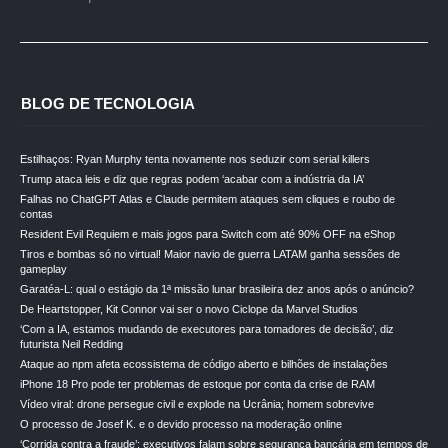
BLOG DE TECNOLOGIA
Estilhaços: Ryan Murphy tenta novamente nos seduzir com serial killers
Trump ataca leis e diz que regras podem ‘acabar com a indústria da IA’
Falhas no ChatGPT Atlas e Claude permitem ataques sem cliques e roubo de
contas
Resident Evil Requiem e mais jogos para Switch com até 90% OFF na eShop
Tiros e bombas só no virtual! Maior navio de guerra LATAM ganha sessões de
gameplay
Garatéa-L: qual o estágio da 1ª missão lunar brasileira dez anos após o anúncio?
De Heartstopper, Kit Connor vai ser o novo Ciclope da Marvel Studios
‘Com a IA, estamos mudando de executores para tomadores de decisão’, diz
futurista Neil Redding
Ataque ao npm afeta ecossistema de código aberto e bilhões de instalações
iPhone 18 Pro pode ter problemas de estoque por conta da crise de RAM
Vídeo viral: drone persegue civil e explode na Ucrânia; homem sobrevive
O processo de Josef K. e o devido processo na moderação online
‘Corrida contra a fraude’: executivos falam sobre segurança bancária em tempos de