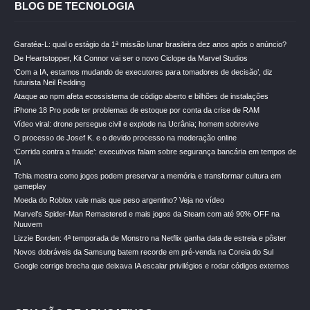
BLOG DE TECNOLOGIA
Garatéa-L: qual o estágio da 1ª missão lunar brasileira dez anos após o anúncio?
De Heartstopper, Kit Connor vai ser o novo Ciclope da Marvel Studios
‘Com a IA, estamos mudando de executores para tomadores de decisão’, diz
futurista Neil Redding
Ataque ao npm afeta ecossistema de código aberto e bilhões de instalações
iPhone 18 Pro pode ter problemas de estoque por conta da crise de RAM
Vídeo viral: drone persegue civil e explode na Ucrânia; homem sobrevive
O processo de Josef K. e o devido processo na moderação online
‘Corrida contra a fraude’: executivos falam sobre segurança bancária em tempos de
IA
Tchia mostra como jogos podem preservar a memória e transformar cultura em
gameplay
Moeda do Roblox vale mais que peso argentino? Veja no vídeo
Marvel’s Spider-Man Remastered e mais jogos da Steam com até 90% OFF na
Nuuvem
Lizzie Borden: 4ª temporada de Monstro na Netflix ganha data de estreia e pôster
Novos dobráveis da Samsung batem recorde em pré-venda na Coreia do Sul
Google corrige brecha que deixava IA escalar privilégios e rodar códigos externos