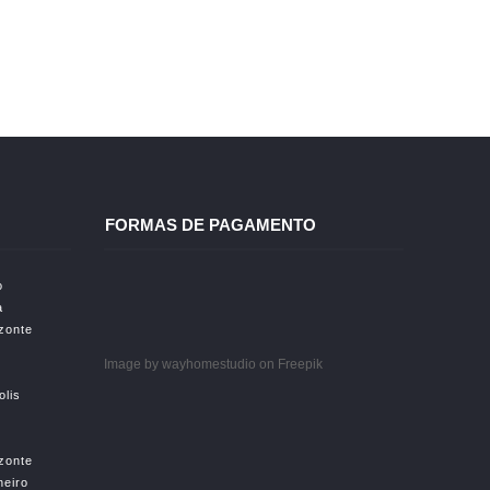
FORMAS DE PAGAMENTO
o
a
izonte
Image by wayhomestudio
on Freepik
olis
izonte
neiro