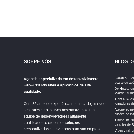
SOBRE NÓS
BLOG D
Garatéa-L: qu
Agência especializada em desenvolvimento
dez anos apó
web - Criando sites e aplicativos de alta
De Heartstopp
qualidade.
Marvel Studi
‘Com a IA, e
Com 22 anos de experiência no mercado, mais de
tomadores de 
Ataque ao np
3 mil sites e aplicativos desenvolvidos e uma
bilhões de in
equipe de desenvolvedores altamente
iPhone 18 Pr
qualificados, oferecemos soluções
da crise de 
personalizadas e inovadoras para sua empresa.
Vídeo viral: 