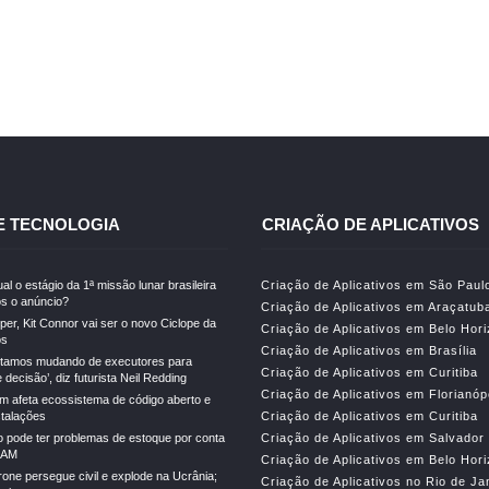
E TECNOLOGIA
CRIAÇÃO DE APLICATIVOS
al o estágio da 1ª missão lunar brasileira
Criação de Aplicativos em São Paul
s o anúncio?
Criação de Aplicativos em Araçatub
er, Kit Connor vai ser o novo Ciclope da
Criação de Aplicativos em Belo Hor
os
Criação de Aplicativos em Brasília
stamos mudando de executores para
Criação de Aplicativos em Curitiba
decisão’, diz futurista Neil Redding
Criação de Aplicativos em Florianóp
m afeta ecossistema de código aberto e
stalações
Criação de Aplicativos em Curitiba
o pode ter problemas de estoque por conta
Criação de Aplicativos em Salvador
RAM
Criação de Aplicativos em Belo Hor
drone persegue civil e explode na Ucrânia;
Criação de Aplicativos no Rio de Ja