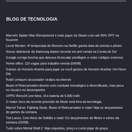
BLOG DE TECNOLOGIA
Marvel’s Spider-Man Remastered e mais jogos da Steam com até 90% OFF na
Nuuvem
Lizzie Borden: 4ª temporada de Monstro na Netflix ganha data de estreia e pôster
Novos dobráveis da Samsung batem recorde em pré-venda na Coreia do Sul
Google corrige brecha que deixava IA escalar privilégios e rodar códigos externos
Home office: 110 vagas para trabalho remoto [04/08]
Games do Homem-Aranha para jogar se você gostou de Homem-Aranha: Um Novo
Dia
Robô centauro assustador viraliza na internet
Beast of Reincarnation diverte com combate estratégico e diversificado, mas peca
no visual e no desempenho
OPPO Reno16 une fotos, IA e bateria de 6.000 mAh
O maior risco da recente previsão de Musk está fora da tecnologia
Marvel Tokon: Fighting Souls, Beast of Reincarnation e mais! Veja os lançamentos
de games da semana
Ted Lasso, Cem Anos de Solidão e mais! Os lançamentos de filmes e séries da
semana (02/08)
Tudo sobre Mortal Shell 2: Veja requisitos, preço e como jogar de graça