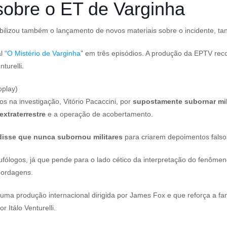
obre o ET de Varginha
lizou também o lançamento de novos materiais sobre o incidente, tant
l “
O Mistério de Varginha
” em três episódios. A produção da EPTV rec
turelli.
oplay)
 na investigação, Vitório Pacaccini, por
supostamente subornar mil
xtraterrestre
e a operação de acobertamento.
disse que nunca subornou militares
para criarem depoimentos falso
ufólogos, já que pende para o lado cético da interpretação do fenôme
bordagens.
ma produção internacional dirigida por James Fox e que reforça a fam
Itálo Venturelli.