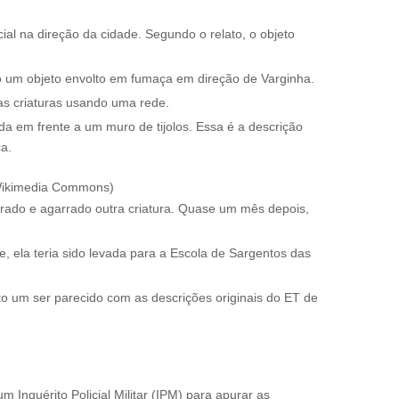
al na direção da cidade. Segundo o relato, o objeto
sto um objeto envolto em fumaça em direção de Varginha.
s criaturas usando uma rede.
da em frente a um muro de tijolos. Essa é a descrição
a.
r/Wikimedia Commons)
rado e agarrado outra criatura. Quase um mês depois,
e, ela teria sido levada para a Escola de Sargentos das
to um ser parecido com as descrições originais do ET de
 Inquérito Policial Militar (IPM) para apurar as