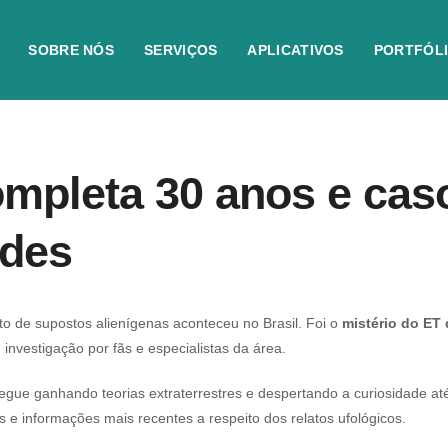
SOBRE NÓS
SERVIÇOS
APLICATIVOS
PORTFÓL
mpleta 30 anos e cas
ades
 de supostos alienígenas aconteceu no Brasil. Foi o
mistério do ET
vestigação por fãs e especialistas da área.
egue ganhando teorias extraterrestres e despertando a curiosidade 
e informações mais recentes a respeito dos relatos ufológicos.