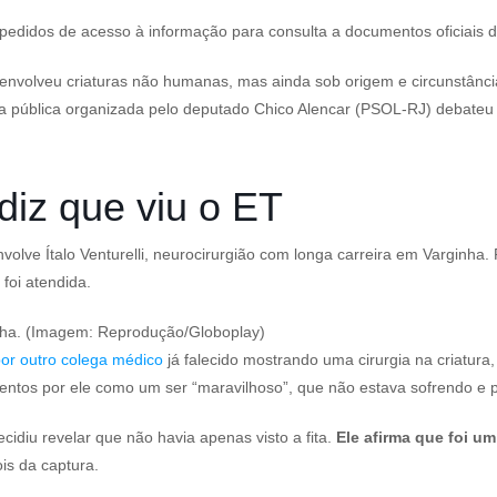
pedidos de acesso à informação para consulta a documentos oficiais d
 envolveu criaturas não humanas, mas ainda sob origem e circunstânc
ia pública organizada pelo deputado Chico Alencar (PSOL-RJ) debat
diz que viu o ET
olve Ítalo Venturelli, neurocirurgião com longa carreira em Varginha
foi atendida.
inha. (Imagem: Reprodução/Globoplay)
por outro colega médico
já falecido mostrando uma cirurgia na criatura, 
mentos por ele como um ser “maravilhoso”, que não estava sofrendo e 
cidiu revelar que não havia apenas visto a fita.
Ele afirma que foi u
is da captura.