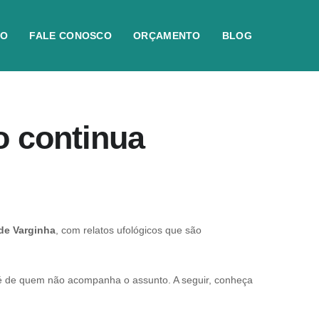
IO
FALE CONOSCO
ORÇAMENTO
BLOG
o continua
 de Varginha
, com relatos ufológicos que são
até de quem não acompanha o assunto. A seguir, conheça