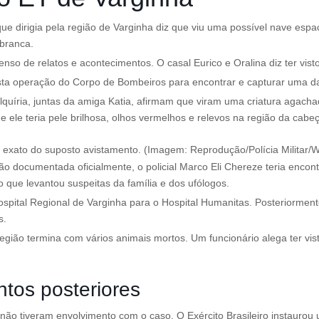
 dirigia pela região de Varginha diz que viu uma possível nave espaci
 branca.
nso de relatos e acontecimentos. O casal Eurico e Oralina diz ter vi
 operação do Corpo de Bombeiros para encontrar e capturar uma da
lquíria, juntas da amiga Katia, afirmam que viram uma criatura agacha
le teria pele brilhosa, olhos vermelhos e relevos na região da cabeç
al exato do suposto avistamento. (Imagem: Reprodução/Polícia Milita
documentada oficialmente, o policial Marco Eli Chereze teria encont
 o que levantou suspeitas da família e dos ufólogos.
ospital Regional de Varginha para o Hospital Humanitas. Posteriorment
s.
gião termina com vários animais mortos. Um funcionário alega ter vis
tos posteriores
ão tiveram envolvimento com o caso. O Exército Brasileiro instaurou um