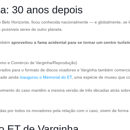
a: 30 anos depois
e Belo Horizonte, ficou conhecida nacionalmente — e globalmente, se
possíveis seres de outro planeta.
também
aproveitou a fama acidental para se tornar um centro turíst
ismo e Comércio de Varginha/Reprodução)
erados para o formato de discos voadores e Varginha também comercial
idade ainda
inaugurou o Memorial do ET
, uma espécie de museu que co
lvimento do caso mantêm a mesma versão de três décadas atrás sobre 
das por todos os moradores pela relação com o caso, vivem de forma t
o ET de Varginha