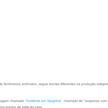
de fenômenos anômalos, segue teorias diferentes na produção indepe
etragem chamado “
Incidente em Varginha
“, chamado de “suspense com e
ros pontos de vista do caso.