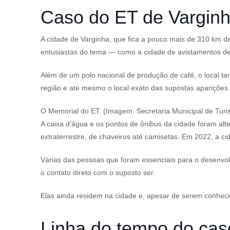
Caso do ET de Varginh
A cidade de Varginha, que fica a pouco mais de 310 km d
entusiastas do tema — como a cidade de avistamentos de 
Além de um polo nacional de produção de café, o local 
região e até mesmo o local exato das supostas aparições.
O Memorial do ET. (Imagem: Secretaria Municipal de Tur
A caixa d’água e os pontos de ônibus da cidade foram alt
extraterrestre, de chaveiros até camisetas. Em 2022, a c
Várias das pessoas que foram essenciais para o desenvo
o contato direto com o suposto ser.
Elas ainda residem na cidade e, apesar de serem conheci
Linha do tempo do cas