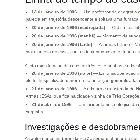
13 de janeiro de 1996
— Um professor de geografia que
parecia em trajetória descendente e soltava uma fumaça
20 de janeiro de 1996 (madrugada)
— O dia mais inte
20 de janeiro de 1996 (manhã)
— Momento da suposta
20 de janeiro de 1996 (tarde)
— As irmãs Liliane e Va
mais famosa do caso, com as testemunhas apontando que e
A foto mais famosa do caso: as três testemunhas e o loc
20 de janeiro de 1996 (noite)
— Em uma operação não 
ele foi hospitalizado e morreu por infecção generalizada,
21 de janeiro de 1996
— A criatura é transferida do H
Armas (ESA), que fica na cidade vizinha de Três Coraçõe
21 de abril de 1996
— Um incidente no zoológico da re
Varginha.
Investigações e desdobramen
As autoridades militares da região sempre afirmaram que n