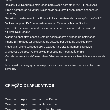
contas
Resident Evil Requiem e mais jogos para Switch com até 90% OFF na eShop
Tiros e bombas só no virtual! Maior navio de guerra LATAM ganha sessões de
gameplay
Garatéa-L: qual o estágio da 1ª missão lunar brasileira dez anos após o anúncio?
De Heartstopper, Kit Connor vai ser o novo Ciclope da Marvel Studios
‘Com a IA, estamos mudando de executores para tomadores de decisão’, diz
futurista Neil Redding
Ataque ao npm afeta ecossistema de código aberto e bilhões de instalações
iPhone 18 Pro pode ter problemas de estoque por conta da crise de RAM
Vídeo viral: drone persegue civil e explode na Ucrânia; homem sobrevive
O processo de Josef K. e o devido processo na moderação online
‘Corrida contra a fraude’: executivos falam sobre segurança bancária em tempos de
IA
Tchia mostra como jogos podem preservar a memória e transformar cultura em
gameplay
CRIAÇÃO DE APLICATIVOS
Criação de Aplicativos em São Paulo
Criação de Aplicativos em Araçatuba
Criação de Aplicativos em Belo Horizonte