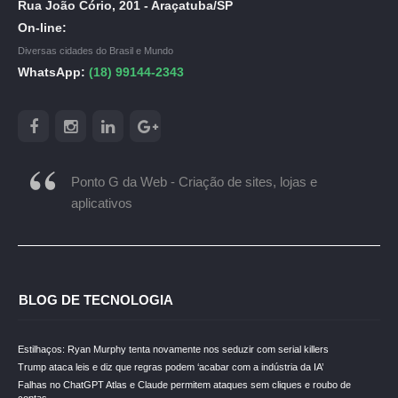
Rua João Cório, 201 - Araçatuba/SP
On-line:
Diversas cidades do Brasil e Mundo
WhatsApp:
(18) 99144-2343
Ponto G da Web - Criação de sites, lojas e
aplicativos
BLOG DE TECNOLOGIA
Estilhaços: Ryan Murphy tenta novamente nos seduzir com serial killers
Trump ataca leis e diz que regras podem ‘acabar com a indústria da IA’
Falhas no ChatGPT Atlas e Claude permitem ataques sem cliques e roubo de