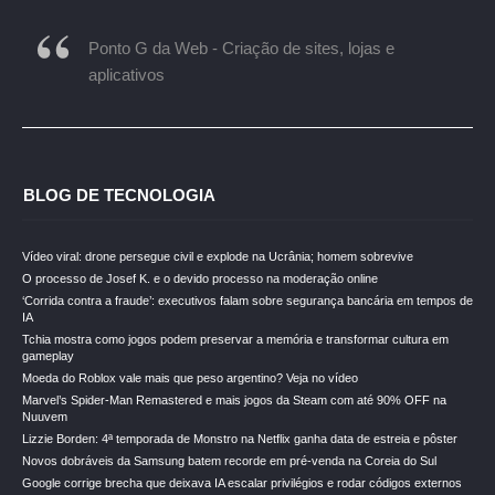
Ponto G da Web - Criação de sites, lojas e
aplicativos
BLOG DE TECNOLOGIA
Vídeo viral: drone persegue civil e explode na Ucrânia; homem sobrevive
O processo de Josef K. e o devido processo na moderação online
‘Corrida contra a fraude’: executivos falam sobre segurança bancária em tempos de
IA
Tchia mostra como jogos podem preservar a memória e transformar cultura em
gameplay
Moeda do Roblox vale mais que peso argentino? Veja no vídeo
Marvel’s Spider-Man Remastered e mais jogos da Steam com até 90% OFF na
Nuuvem
Lizzie Borden: 4ª temporada de Monstro na Netflix ganha data de estreia e pôster
Novos dobráveis da Samsung batem recorde em pré-venda na Coreia do Sul
Google corrige brecha que deixava IA escalar privilégios e rodar códigos externos