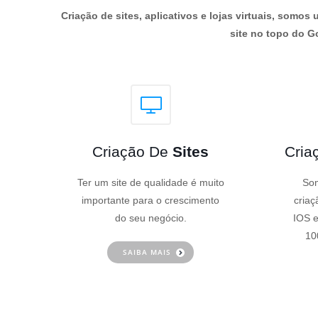
Criação de sites, aplicativos e lojas virtuais, som
site no topo do Go
Criação De
Sites
Cria
Ter um site de qualidade é muito
Som
importante para o crescimento
criaç
do seu negócio.
IOS e
10
SAIBA MAIS