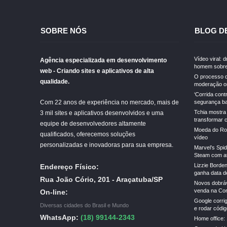
SOBRE NÓS
BLOG D
Vídeo viral: 
Agência especializada em desenvolvimento
homem sobre
web - Criando sites e aplicativos de alta
O processo d
qualidade.
moderação on
‘Corrida cont
Com 22 anos de experiência no mercado, mais de
segurança ba
Tchia mostra
3 mil sites e aplicativos desenvolvidos e uma
transformar 
equipe de desenvolvedores altamente
Moeda do Rob
qualificados, oferecemos soluções
vídeo
personalizadas e inovadoras para sua empresa.
Marvel’s Spi
Steam com a
Lizzie Borden
Endereço Físico:
ganha data de
Rua João Cório, 201 - Araçatuba/SP
Novos dobrá
venda na Cor
On-line:
Google corrig
Diversas cidades do Brasil e Mundo
e rodar códi
WhatsApp:
(18) 99144-2343
Home office: 