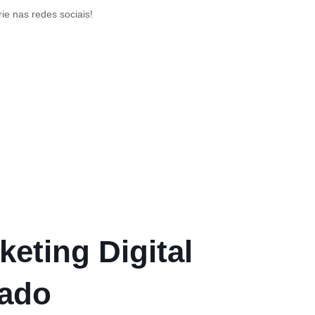
ie nas redes sociais!
keting Digital
cado