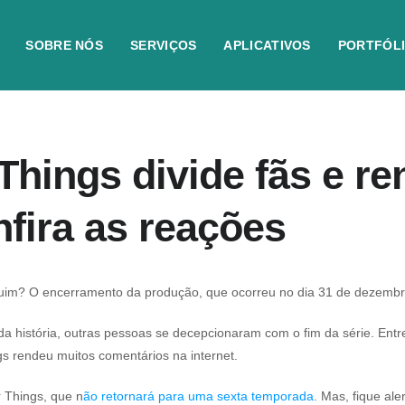
SOBRE NÓS
SERVIÇOS
APLICATIVOS
PORTFÓL
 Things divide fãs e 
nfira as reações
uim? O encerramento da produção, que ocorreu no dia 31 de dezembro, 
 história, outras pessoas se decepcionaram com o fim da série. Entr
gs rendeu muitos comentários na internet.
r Things, que n
ão retornará para uma sexta temporada
. Mas, fique ale