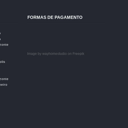
FORMAS DE PAGAMENTO
o
a
izonte
Image by wayhomestudio
on Freepik
olis
izonte
neiro