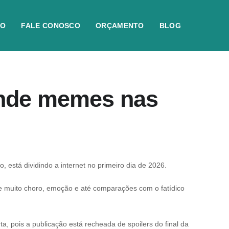
IO
FALE CONOSCO
ORÇAMENTO
BLOG
rende memes nas
está dividindo a internet no primeiro dia de 2026.
e muito choro, emoção e até comparações com o fatídico
rta, pois a publicação está recheada de spoilers do final da