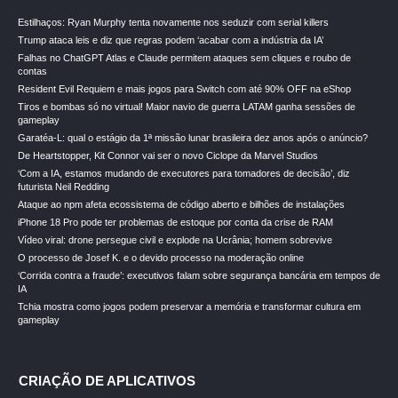
Estilhaços: Ryan Murphy tenta novamente nos seduzir com serial killers
Trump ataca leis e diz que regras podem ‘acabar com a indústria da IA’
Falhas no ChatGPT Atlas e Claude permitem ataques sem cliques e roubo de
contas
Resident Evil Requiem e mais jogos para Switch com até 90% OFF na eShop
Tiros e bombas só no virtual! Maior navio de guerra LATAM ganha sessões de
gameplay
Garatéa-L: qual o estágio da 1ª missão lunar brasileira dez anos após o anúncio?
De Heartstopper, Kit Connor vai ser o novo Ciclope da Marvel Studios
‘Com a IA, estamos mudando de executores para tomadores de decisão’, diz
futurista Neil Redding
Ataque ao npm afeta ecossistema de código aberto e bilhões de instalações
iPhone 18 Pro pode ter problemas de estoque por conta da crise de RAM
Vídeo viral: drone persegue civil e explode na Ucrânia; homem sobrevive
O processo de Josef K. e o devido processo na moderação online
‘Corrida contra a fraude’: executivos falam sobre segurança bancária em tempos de
IA
Tchia mostra como jogos podem preservar a memória e transformar cultura em
gameplay
CRIAÇÃO DE APLICATIVOS