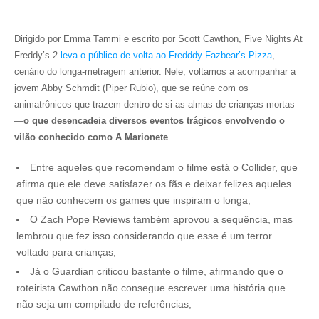
Dirigido por Emma Tammi e escrito por Scott Cawthon, Five Nights At
Freddy’s 2
leva o público de volta ao Fredddy Fazbear’s Pizza
,
cenário do longa-metragem anterior. Nele, voltamos a acompanhar a
jovem Abby Schmdit (Piper Rubio), que se reúne com os
animatrônicos que trazem dentro de si as almas de crianças mortas
—
o que desencadeia diversos eventos trágicos envolvendo o
vilão conhecido como A Marionete
.
Entre aqueles que recomendam o filme está o Collider, que
afirma que ele deve satisfazer os fãs e deixar felizes aqueles
que não conhecem os games que inspiram o longa;
O Zach Pope Reviews também aprovou a sequência, mas
lembrou que fez isso considerando que esse é um terror
voltado para crianças;
Já o Guardian criticou bastante o filme, afirmando que o
roteirista Cawthon não consegue escrever uma história que
não seja um compilado de referências;