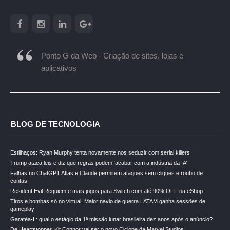
Ponto G da Web - Criação de sites, lojas e
aplicativos
BLOG DE TECNOLOGIA
Estilhaços: Ryan Murphy tenta novamente nos seduzir com serial killers
Trump ataca leis e diz que regras podem ‘acabar com a indústria da IA’
Falhas no ChatGPT Atlas e Claude permitem ataques sem cliques e roubo de
contas
Resident Evil Requiem e mais jogos para Switch com até 90% OFF na eShop
Tiros e bombas só no virtual! Maior navio de guerra LATAM ganha sessões de
gameplay
Garatéa-L: qual o estágio da 1ª missão lunar brasileira dez anos após o anúncio?
De Heartstopper, Kit Connor vai ser o novo Ciclope da Marvel Studios